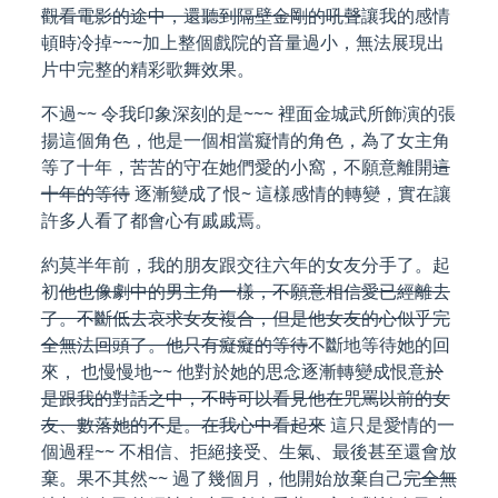
觀看電影的途中，還聽到隔壁金剛的吼聲
讓我的感情
頓時冷掉~~~加上整個戲院的音量過小，無法展現出
片中完整的精彩歌舞效果。
不過~~ 令我印象深刻的是~~~ 裡面金城武所飾演的張
揚這個角色，他是一個相當癡情的角色，為了女主角
等了十年，苦苦的守在她們愛的小窩，不願意離開
這
十年的等待
逐漸變成了恨~ 這樣感情的轉變，實在讓
許多人看了都會心有戚戚焉。
約莫半年前，我的朋友跟交往六年的女友分手了。起
初
他也像劇中的男主角一樣，不願意相信愛已經離去
了。不斷低去哀求女友複合，但是他女友的心似乎完
全無法回頭了。他只有癡癡的等待
不斷地等待她的回
來， 也慢慢地~~ 他對於她的思念逐漸轉變成恨意
於
是跟我的對話之中，不時可以看見他在咒罵以前的女
友、數落她的不是。在我心中看起來
這只是愛情的一
個過程~~ 不相信、拒絕接受、生氣、最後甚至還會放
棄。果不其然~~ 過了幾個月，他開始放棄自己
完全無