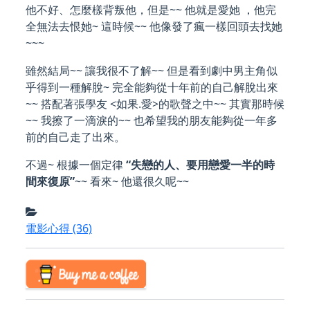
他不好、怎麼樣背叛他，但是~~ 他就是愛她 ，他完
全無法去恨她~ 這時候~~ 他像發了瘋一樣回頭去找她
~~~
雖然結局~~ 讓我很不了解~~ 但是看到劇中男主角似
乎得到一種解脫~ 完全能夠從十年前的自己解脫出來
~~ 搭配著張學友 <如果.愛>的歌聲之中~~ 其實那時候
~~ 我擦了一滴淚的~~ 也希望我的朋友能夠從一年多
前的自己走了出來。
不過~ 根據一個定律
“失戀的人、要用戀愛一半的時
間來復原”
~~ 看來~ 他還很久呢~~
電影心得
(36)