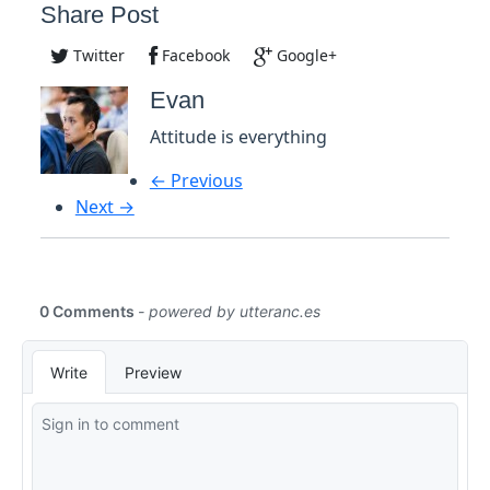
Share Post
Twitter
Facebook
Google+
Evan
Attitude is everything
← Previous
Next →