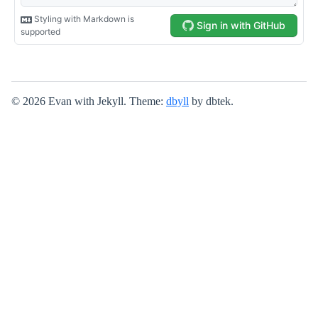
© 2026 Evan with Jekyll. Theme:
dbyll
by dbtek.