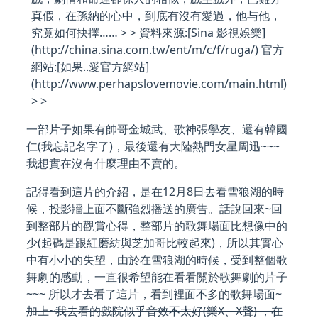
真假，在孫納的心中，到底有沒有愛過，他与他，
究竟如何抉擇…… > > 資料來源:[Sina 影視娛樂]
(http://china.sina.com.tw/ent/m/c/f/ruga/) 官方
網站:[如果..愛官方網站]
(http://www.perhapslovemovie.com/main.html)
> >
一部片子如果有帥哥金城武、歌神張學友、還有韓國
仁(我忘記名字了)，最後還有大陸熱門女星周迅~~~
我想實在沒有什麼理由不賣的。
記得
看到這片的介紹，是在12月8日去看雪狼湖的時
候，投影牆上面不斷強烈播送的廣告。話說回來
~回
到整部片的觀賞心得，整部片的歌舞場面比想像中的
少(起碼是跟紅磨紡與芝加哥比較起來)，所以其實心
中有小小的失望，由於在雪狼湖的時候，受到整個歌
舞劇的感動，一直很希望能在看看關於歌舞劇的片子
~~~ 所以才去看了這片，看到裡面不多的歌舞場面~
加上~我去看的戲院似乎音效不太好(樂X、X聲) ，在