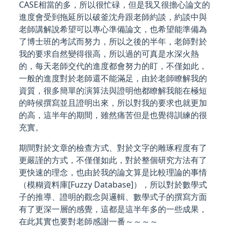
CASE相當的多，所以很忙碌，但是我又很擔心論文的
進度會受到拖延所以破釜沈舟跟老師約談，約談中與
老師講解說希望可以專心準備論文，也希望能準備為
了博士班的考試而努力，所以之後的半年，老師對於
我的要求自然變得很高，所以過的可真是水深火熱
的，每天老師交代的進度都會努力的盯，不僅如此，
一般的進度對於老師還不能滿足，由於老師瞭解我的
資質，很多簡單的演算法與證明他都瞭解我能在極短
的時候撰寫並且證明出來，所以對我的要求也就更加
的高，這半年的期間，雖然痛苦但是也覺得訓練的很
充實。
期間對於文章的檢查方式、對於文字的雕琢程度有了
更嚴謹的方式，不僅僅如此，對於整個研究方法有了
更快速的理念，也由於我的論文算是比較理論的事情
（模糊資料庫[Fuzzy Database]），所以對於數學式
子的推導、證明的觀念與邏輯、數學式子的撰寫方面
有了更深一層的感覺，這都是這半年多的一些成果，
在此其實也要對老師感謝一番～～～～