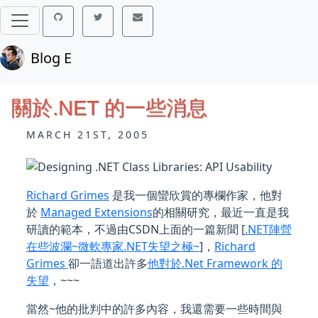
Blog E
關於.NET 的一些消息
MARCH 21ST, 2005
Richard Grimes
是我一個蠻欣賞的專欄作家，他對
於
Managed Extensions
的相關研究，最近一直是我
研讀的範本，不過由CSDN上面的一篇新聞 [
.NET陣營
在些波瀾~微軟專家.NET失望之極~
]，
Richard
Grimes
卻一語道出許多
他對於.Net Framework 的
失望
，~~~
當然~他的批判中的許多內容，我還需要一些時間與