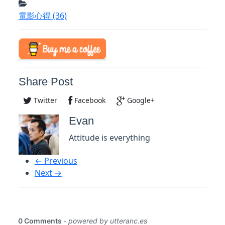
電影心得
(36)
Share Post
Twitter
Facebook
Google+
Evan
Attitude is everything
← Previous
Next →