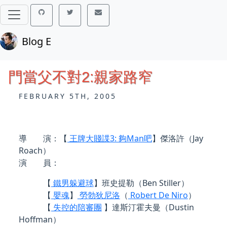
Blog E
門當父不對2:親家路窄
FEBRUARY 5TH, 2005
導 演：【
王牌大賤諜3: 夠Man吧
】傑洛許（Jay
Roach）
演 員：
【
鐵男躲避球
】班史提勒（Ben Stiller）
【
嬰魂
】
勞勃狄尼洛
（
Robert De Niro
）
【
失控的陪審團
】達斯汀霍夫曼（Dustin
Hoffman）