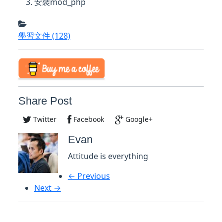
安裝mod_php
學習文件
(128)
Share Post
Twitter
Facebook
Google+
Evan
Attitude is everything
← Previous
Next →