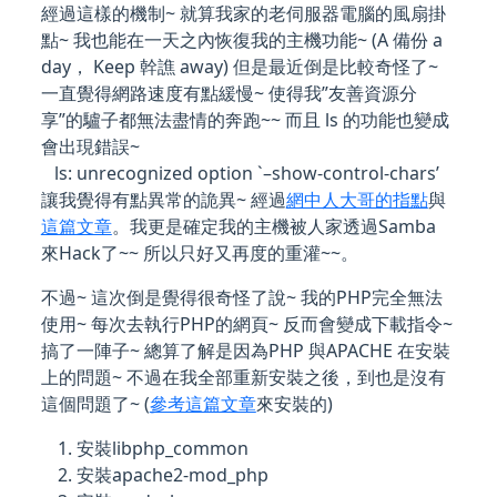
經過這樣的機制~ 就算我家的老伺服器電腦的風扇掛
點~ 我也能在一天之內恢復我的主機功能~ (A 備份 a
day， Keep 幹譙 away) 但是最近倒是比較奇怪了~
一直覺得網路速度有點緩慢~ 使得我”友善資源分
享”的驢子都無法盡情的奔跑~~ 而且 ls 的功能也變成
會出現錯誤~
ls: unrecognized option `–show-control-chars’
讓我覺得有點異常的詭異~ 經過
網中人大哥的指點
與
這篇文章
。我更是確定我的主機被人家透過Samba
來Hack了~~ 所以只好又再度的重灌~~。
不過~ 這次倒是覺得很奇怪了說~ 我的PHP完全無法
使用~ 每次去執行PHP的網頁~ 反而會變成下載指令~
搞了一陣子~ 總算了解是因為PHP 與APACHE 在安裝
上的問題~ 不過在我全部重新安裝之後，到也是沒有
這個問題了~ (
參考這篇文章
來安裝的)
安裝libphp_common
安裝apache2-mod_php