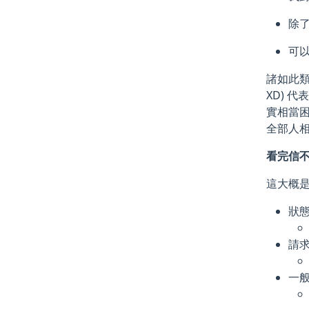
除了
可以
諸如此類
XD) 代
實相當困
全部人
看完信不
這大概是
狀態
請求
一般