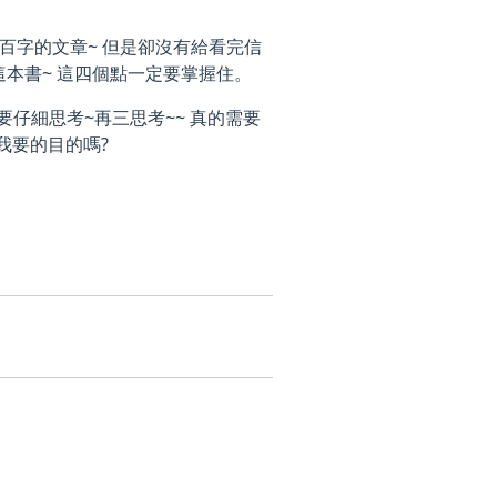
百字的文章~ 但是卻沒有給看完信
本書~ 這四個點一定要掌握住。
要仔細思考~再三思考~~ 真的需要
我要的目的嗎?