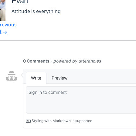
Evan
Attitude is everything
revious
t →