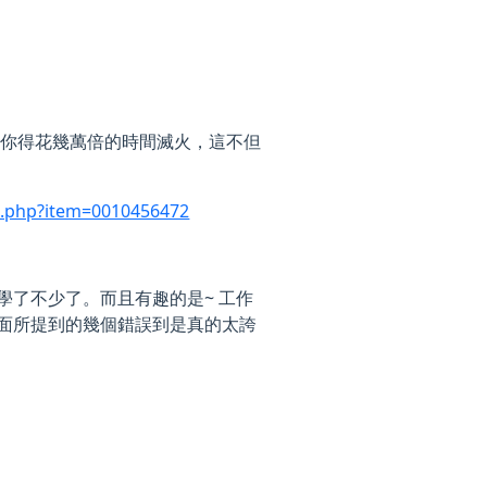
禍，你得花幾萬倍的時間滅火，這不但
e.php?item=0010456472
學了不少了。而且有趣的是~ 工作
裡面所提到的幾個錯誤到是真的太誇