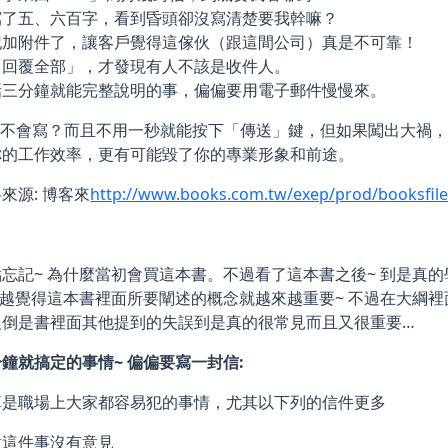
寫了五、六百字，看到昏頭卻沒寫清楚要我幹嘛？
記加附件了，讓客戶覺得這傢伙（跟這間公司）真是不可靠！
「回覆全部」，才發現有人不該是收件人。
話三分鐘就能完整說明的事，偏偏要用電子郵件慢慢來。
il誰不會寫？而且不用一秒就能按下「傳送」鍵，但如果闖出大
你的工作效率，更有可能毀了你的專業形象和前途。
來源: 博客來
http://www.books.com.tw/exep/prod/booksfil
忘記~ 為什麼當初會買這本書。不過看了這本書之後~ 到是真的
 越覺得這本書裡面所要闡述的概念就越來越重要~ 不過在大綱
反倒是書裡面其他提到的失誤到是真的很常見而且又很重要…
鐘就搞定的事情~ 偏偏要寫一封信:
算是職場上大家都容易犯的事情，尤其以下列的信件更多
對這件事沒有意見