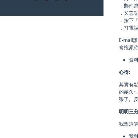
．郵件
．又忘
．按下
．打電
E-ma
會拖累
資料
心得:
其實有點
的越久~
張了。
明明三分
我想這
我