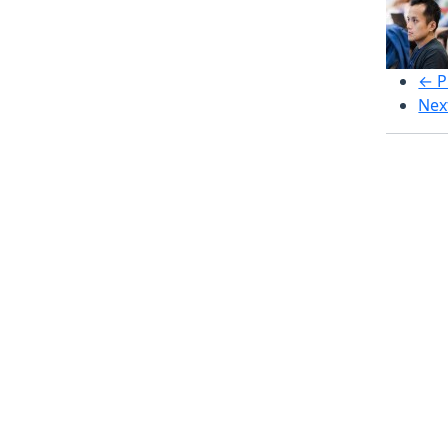
← P
Nex