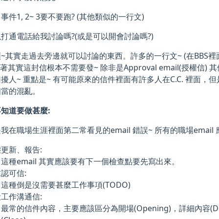
事件1, 2~ 3要不要跑? (其他類似的一行文)
打通電話給我討論嗎?(或是可以開會討論嗎?)
~其實走過去旁邊就可以討論的東西。許多的一行文~ (在BBS
表著其實這封信根本不需要發~ 除非是Approval email(授權信
擾人~ 重點是~ 有可能原來的信件裡面有許多人在C.C. 裡面
相當的混亂。
知道要做甚麼:
我在職場生涯裡面第二常看見的email 錯誤~ 所有的職場email
更新、報告:
這種email 其實應該要有下一個檢查點要先寫出來。
認可信:
這種倒是沒需要甚麼工作事項(TODO)
工作溝通信:
最常的信件內容，主要應該區分為開場(Opening)，詳細內容(Detai