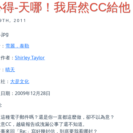
得-天哪！我居然CC給他
9TH, 2011
者：
雪麗．泰勒
文作者：
Shirley Taylor
者：
晴天
版社：
大是文化
日期：2009年12月28日
:
過這種電子郵件嗎？還是你一直都這麼做，卻不以為意？
隨意CC，越級報告或洩漏公事了還不知道。
事來回「Re:」寫好幾封信，到底要我看哪封？