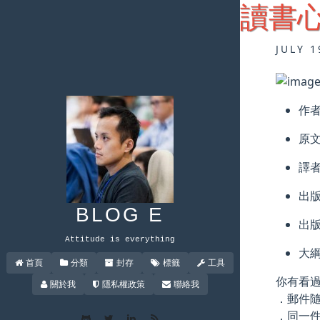
讀書心
JULY 1
作
原
譯
出
BLOG E
出版
Attitude is everything
大綱
首頁
分類
封存
標籤
工具
你有看
關於我
隱私權政策
聯絡我
．郵件
．同一件