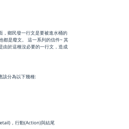
裡面，鄉民發一行文是要被進水桶的
) 其他都是廢文。 這一系列的信件~ 其
，但是由於這種沒必要的一行文，造成
 應該分為以下幾種:
l)，行動(Action)與結尾