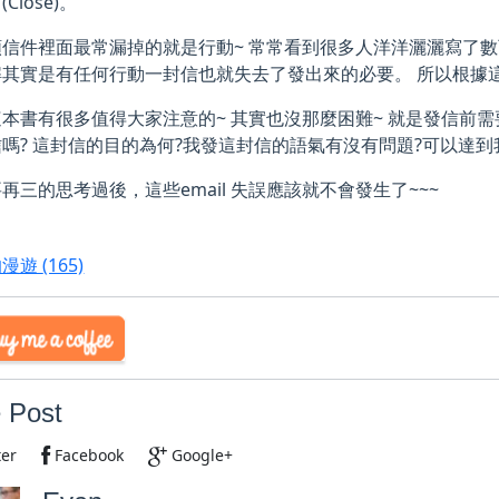
(Close)。
信件裡面最常漏掉的就是行動~ 常常看到很多人洋洋灑灑寫了數
其實是有任何行動一封信也就失去了發出來的必要。 所以根據這
本書有很多值得大家注意的~ 其實也沒那麼困難~ 就是發信前需
嗎? 這封信的目的為何?我發這封信的語氣有沒有問題?可以達到
再三的思考過後，這些email 失誤應該就不會發生了~~~
的漫遊
(165)
 Post
ter
Facebook
Google+