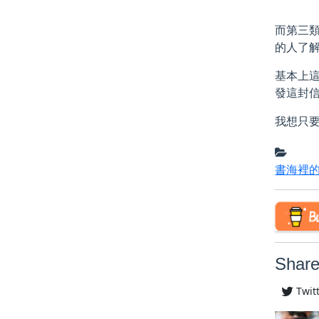
而第三類
的人了解
基本上這
發這封信
我想只要
書海裡
Share
Twit