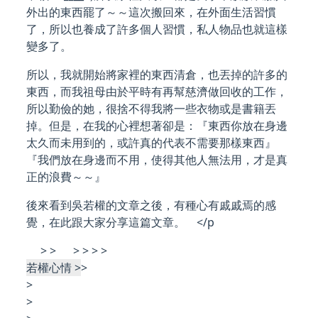
外出的東西罷了～～這次搬回來，在外面生活習慣
了，所以也養成了許多個人習慣，私人物品也就這樣
變多了。
所以，我就開始將家裡的東西清倉，也丟掉的許多的
東西，而我祖母由於平時有再幫慈濟做回收的工作，
所以勤儉的她，很捨不得我將一些衣物或是書籍丟
掉。但是，在我的心裡想著卻是：『東西你放在身邊
太久而未用到的，或許真的代表不需要那樣東西』
『我們放在身邊而不用，使得其他人無法用，才是真
正的浪費～～』
後來看到吳若權的文章之後，有種心有戚戚焉的感
覺，在此跟大家分享這篇文章。 </p
> > > > > >
若權心情 >
>
>
>