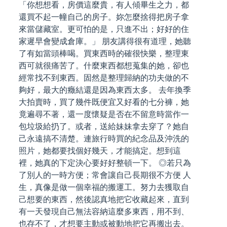
「你想想看，房價這麼貴，有人傾畢生之力，都
還買不起一幢自己的房子。妳怎麼捨得把房子拿
來當儲藏室。更可怕的是，只進不出；好好的住
家遲早會變成倉庫。」 朋友講得很有道理，她聽
了有如當頭棒喝。買東西時的確很快樂，整理東
西可就很痛苦了。什麼東西都想蒐集的她，卻也
經常找不到東西。固然是整理歸納的功夫做的不
夠好，最大的癥結還是因為東西太多。 去年換季
大拍賣時，買了幾件既便宜又好看的七分褲，她
竟遍尋不著，還一度懷疑是否在不留意時當作一
包垃圾給扔了。或者，送給妹妹拿去穿了？她自
己永遠搞不清楚。連旅行時買的紀念品及沖洗的
照片，她都要找個好幾天，才能搞定。想到這
裡，她真的下定決心要好好整頓一下。 ◎若只為
了別人的一時方便；常會讓自己長期很不方便 人
生，真像是做一個幸福的搬運工。努力去獲取自
己想要的東西，然後認真地把它收藏起來，直到
有一天發現自己無法容納這麼多東西，用不到、
也存不了，才想要主動或被動地把它再搬出去。