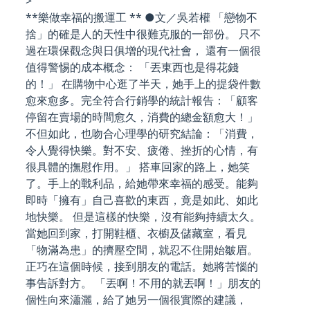
>
**樂做幸福的搬運工 ** ●文／吳若權 「戀物不
捨」的確是人的天性中很難克服的一部份。 只不
過在環保觀念與日俱增的現代社會， 還有一個很
值得警惕的成本概念： 「丟東西也是得花錢
的！」 在購物中心逛了半天，她手上的提袋件數
愈來愈多。完全符合行銷學的統計報告：「顧客
停留在賣場的時間愈久，消費的總金額愈大！」
不但如此，也吻合心理學的研究結論：「消費，
令人覺得快樂。對不安、疲倦、挫折的心情，有
很具體的撫慰作用。」 搭車回家的路上，她笑
了。手上的戰利品，給她帶來幸福的感受。能夠
即時「擁有」自己喜歡的東西，竟是如此、如此
地快樂。 但是這樣的快樂，沒有能夠持續太久。
當她回到家，打開鞋櫃、衣櫥及儲藏室，看見
「物滿為患」的擠壓空間，就忍不住開始皺眉。
正巧在這個時候，接到朋友的電話。她將苦惱的
事告訴對方。 「丟啊！不用的就丟啊！」朋友的
個性向來瀟灑，給了她另一個很實際的建議，