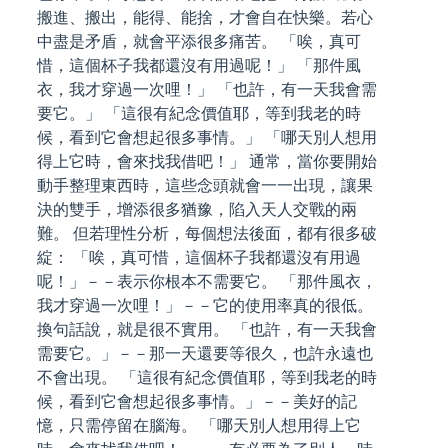
搬進、搬出，能得、能捨，才會自在快樂。若心
中盡是矛盾，就會平添很多痛苦。 「唉，真可
惜，這個杯子我都還沒有用過呢！」 「那件風
衣，我才穿過一次哩！」 「也許，有一天我會需
要它。」 「這很有紀念價值耶，等到我老的時
候，看到它會想起很多事情。」 「哪天別人想用
得上它時，會來找我借吧！」 通常，當你要開始
動手整理東西時，這些念頭就會一一出現，讓果
決的雙手，增添很多猶豫，陷入天人交戰的兩
難。 但若理性分析，每個想法後面，都有很多破
綻： 「唉，真可惜，這個杯子我都還沒有用過
呢！」－－表示你根本不需要它。 「那件風衣，
我才穿過一次哩！」－－它的使用率真的很低。
換句話說，就是很不實用。 「也許，有一天我會
需要它。」－－那一天還要等很久，也許永遠也
不會出現。 「這很有紀念價值耶，等到我老的時
候，看到它會想起很多事情。」－－美好的記
憶，只需停留在腦海。 「哪天別人想用得上它