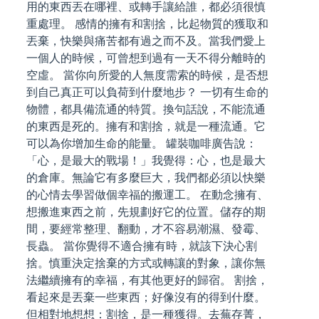
用的東西丟在哪裡、或轉手讓給誰，都必須很慎
重處理。 感情的擁有和割捨，比起物質的獲取和
丟棄，快樂與痛苦都有過之而不及。當我們愛上
一個人的時候，可曾想到過有一天不得分離時的
空虛。 當你向所愛的人無度需索的時候，是否想
到自己真正可以負荷到什麼地步？ 一切有生命的
物體，都具備流通的特質。換句話說，不能流通
的東西是死的。擁有和割捨，就是一種流通。它
可以為你增加生命的能量。 罐裝咖啡廣告說：
「心，是最大的戰場！」我覺得：心，也是最大
的倉庫。無論它有多麼巨大，我們都必須以快樂
的心情去學習做個幸福的搬運工。 在動念擁有、
想搬進東西之前，先規劃好它的位置。儲存的期
間，要經常整理、翻動，才不容易潮濕、發霉、
長蟲。 當你覺得不適合擁有時，就該下決心割
捨。慎重決定捨棄的方式或轉讓的對象，讓你無
法繼續擁有的幸福，有其他更好的歸宿。 割捨，
看起來是丟棄一些東西；好像沒有的得到什麼。
但相對地想想：割捨，是一種獲得。去蕪存菁，