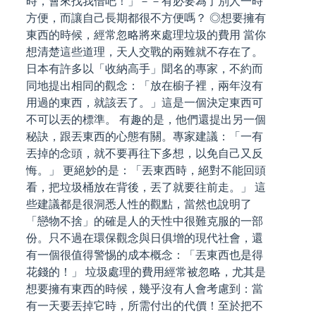
時，會來找我借吧！」－－有必要為了別人一時
方便，而讓自己長期都很不方便嗎？ ◎想要擁有
東西的時候，經常忽略將來處理垃圾的費用 當你
想清楚這些道理，天人交戰的兩難就不存在了。
日本有許多以「收納高手」聞名的專家，不約而
同地提出相同的觀念：「放在櫥子裡，兩年沒有
用過的東西，就該丟了。」這是一個決定東西可
不可以丟的標準。 有趣的是，他們還提出另一個
秘訣，跟丟東西的心態有關。專家建議：「一有
丟掉的念頭，就不要再往下多想，以免自己又反
悔。」 更絕妙的是：「丟東西時，絕對不能回頭
看，把垃圾桶放在背後，丟了就要往前走。」 這
些建議都是很洞悉人性的觀點，當然也說明了
「戀物不捨」的確是人的天性中很難克服的一部
份。只不過在環保觀念與日俱增的現代社會，還
有一個很值得警惕的成本概念：「丟東西也是得
花錢的！」 垃圾處理的費用經常被忽略，尤其是
想要擁有東西的時候，幾乎沒有人會考慮到：當
有一天要丟掉它時，所需付出的代價！至於把不