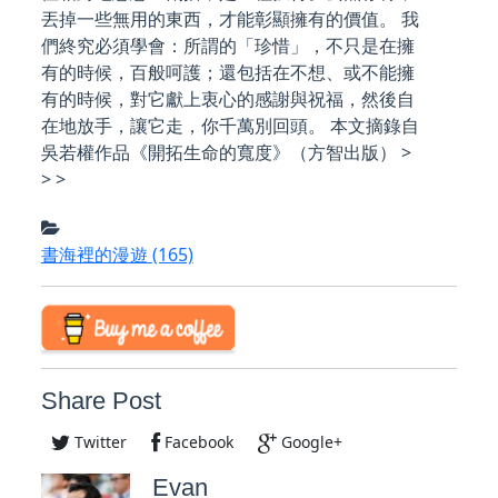
丟掉一些無用的東西，才能彰顯擁有的價值。 我
們終究必須學會：所謂的「珍惜」，不只是在擁
有的時候，百般呵護；還包括在不想、或不能擁
有的時候，對它獻上衷心的感謝與祝福，然後自
在地放手，讓它走，你千萬別回頭。 本文摘錄自
吳若權作品《開拓生命的寬度》（方智出版） >
> >
書海裡的漫遊
(165)
Share Post
Twitter
Facebook
Google+
Evan