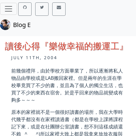
Blog E
讀後心得『樂做幸福的搬運工』
JULY 11TH, 2004
前幾個禮拜，由於學校方面畢業了，所以逐漸將私人
物品由學校或是LAB搬回家裡。但是兩年的生涯在學
校畢竟買了不少的書，並且為了個人的獨立生活，也
買了不少的東西在宿舍。於是乎回來的物品就變成有
夠多～～～
原本的家裡就不是一個很好讀書的場所，我在大學時
代幾乎都沒有在家裡讀過書（都是在學校上課將課程
記下來，或是在社團辦公室讀書，想不到這樣成績還
不賴 ^
__
__^)所以家裡大致上都是我拿來放放衣服與