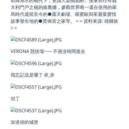
碧綠湖水的襯托下，更讓人如痴如醉。接著前往有義
大利門戶之稱的維農娜，參觀世界唯一還在使用的羅
馬時代遺留至今的●露天劇場、羅蜜歐與茱麗葉愛情
故事發生地的●賈佈雷之家等。 > > 資料來源: 雄獅旅
> >
VERONA 競技場~~~ 不過沒時間進去
我忘記這是哪了 @_@
但丁
加達胡的城堡