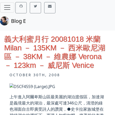
Blog E
義大利蜜月行 20081018 米蘭
Milan － 135KM － 西米歐尼湖
區 － 38KM － 維農娜 Verona
－ 123km － 威尼斯 Venice
OCTOBER 30TH, 2008
上午進入阿爾卑斯山區最美麗的湖泊渡假區，加達湖
是義境最大的湖泊，最深處可達346公尺，清澄的綠
色湖面自古即廣受詩人的讚賞，●史卡拉家族城堡在