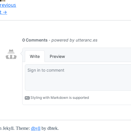
revious
t →
h Jekyll. Theme:
dbyll
by dbtek.