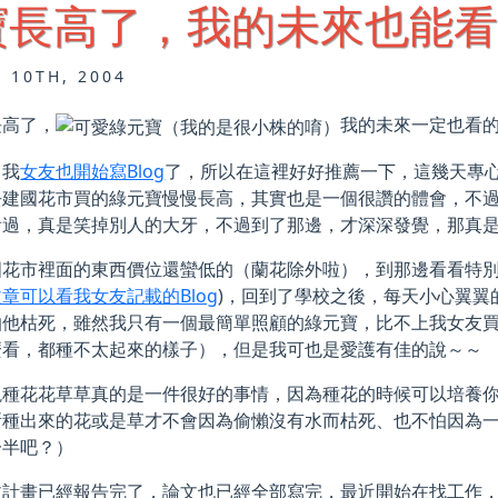
寶長高了，我的未來也能看
 10TH, 2004
長高了，
我的未來一定也看
，我
女友也開始寫Blog
了，所以在這裡好好推薦一下，這幾天專
去建國花市買的綠元寶慢慢長高，其實也是一個很讚的體會，不
看過，真是笑掉別人的大牙，不過到了那邊，才深深發覺，那真是
國花市裡面的東西價位還蠻低的（蘭花除外啦），到那邊看看特
章可以看我女友記載的Blog
)，回到了學校之後，每天小心翼翼
怕他枯死，雖然我只有一個最簡單照顧的綠元寶，比不上我女友
麼看，都種不太起來的樣子），但是我可也是愛護有佳的說～～
現種花花草草真的是一件很好的事情，因為種花的時候可以培養
所種出來的花或是草才不會因為偷懶沒有水而枯死、也不怕因為
一半吧？）
文計畫已經報告完了，論文也已經全部寫完，最近開始在找工作