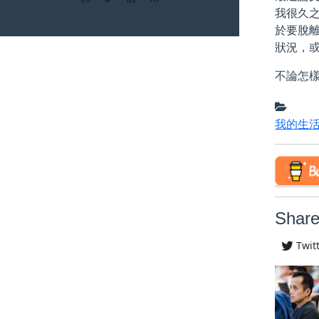
我很久
於要脫
狀況，
不論怎
我的生
Share
Twit