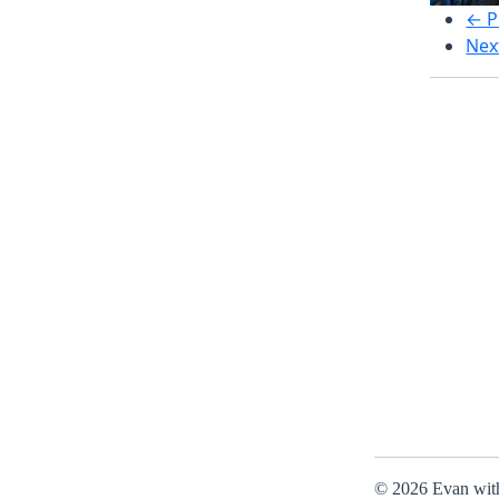
← P
Nex
© 2026 Evan wit