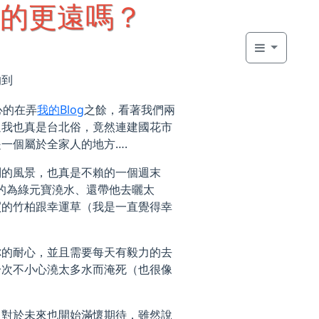
的更遠嗎？
的到
心的在弄
我的Blog
之餘，看著我們兩
過我也真是台北俗，竟然連建國花市
一個屬於全家人的地方….
別的風景，也真是不賴的一個週末
的為綠元寶澆水、還帶他去曬太
買的竹柏跟幸運草（我是一直覺得幸
你的耐心，並且需要每天有毅力的去
一次不小心澆太多水而淹死（也很像
，對於未來也開始滿懷期待，雖然說