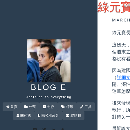
綠元
MARCH
綠元寶
這幾天
個週末
都沒有
因為建
（
詳細文
陽、深
BLOG E
運草怎
Attitude is everything
後來發
首頁
分類
封存
標籤
工具
執行，
關於我
隱私權政策
聯絡我
對待另
最近論