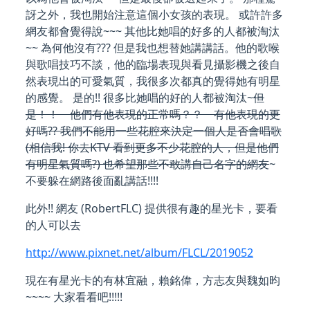
訝之外，我也開始注意這個小女孩的表現。 或許許多
網友都會覺得說~~~ 其他比她唱的好多的人都被淘汰
~~ 為何他沒有??? 但是我也想替她講講話。他的歌喉
與歌唱技巧不談，他的臨場表現與看見攝影機之後自
然表現出的可愛氣質，我很多次都真的覺得她有明星
的感覺。 是的!! 很多比她唱的好的人都被淘汰~
但
是！！ 他們有他表現的正常嗎？？ 有他表現的更
好嗎?? 我們不能用一些花腔來決定一個人是否會唱歌
(相信我! 你去KTV 看到更多不少花腔的人，但是他們
有明星氣質嗎?) 也希望那些不敢講自己名字的網友
~
不要躲在網路後面亂講話!!!!
此外!! 網友 (RobertFLC) 提供很有趣的星光卡，要看
的人可以去
http://www.pixnet.net/album/FLCL/2019052
現在有星光卡的有林宜融，賴銘偉，方志友與魏如昀
~~~~ 大家看看吧!!!!!