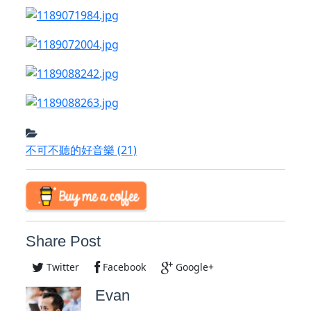
不可不聽的好音樂
(21)
Share Post
Twitter
Facebook
Google+
Evan