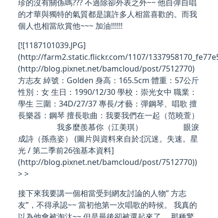
珍的沒有關係嗎??? 不過除卻外表之外~~ 他自彈自唱
的才華與獨特的氣質都是讓許多人相當喜歡的。而我
個人也相當欣賞他~~~ 加油!!!!!!
[![1187101039.JPG]
(http://farm2.static.flickr.com/1107/1337958170_fe77e
(http://blog.pixnet.net/bamcloud/post/7512770)
方志友 綽號：Golden 身高：165.5cm 體重：57公斤
性別：女 生日：1990/12/30 學校：崇光女中 職業：
學生 三圍：34D/27/37 專長/才藝：彈鋼琴、唱歌 擅
長樂器：鋼琴 擅長歌曲：我要我們在一起（范曉萱）
我多麼羨慕你（江美琪） 眼淚
成詩（孫燕姿） (圖片與資料來自於:[沉迷。失速。星
光 / 第二季前26強基本資料]
(http://blog.pixnet.net/bamcloud/post/7512770))
> >
接下來我要講一個相當受到網友討論的人物” 方志
友”，不得承認~~ 當初他第一次唱歌的時候。 我真的
以為他會被淘汰~~ 但是最後卻被選起來了。 那種驚