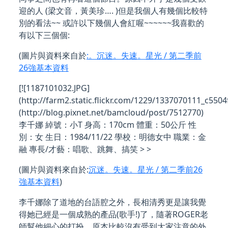
迎的人 (梁文音，黃美珍…. )但是我個人有幾個比較特
別的看法~~ 或許以下幾個人會紅喔~~~~~~我喜歡的
有以下三個個:
(圖片與資料來自於
:。沉迷。失速。星光 / 第二季前
26強基本資料
[![1187101032.JPG]
(http://farm2.static.flickr.com/1229/1337070111_c5504
(http://blog.pixnet.net/bamcloud/post/7512770)
李千娜 綽號：小T 身高：170cm 體重：50公斤 性
別：女 生日：1984/11/22 學校：明德女中 職業：金
融 專長/才藝：唱歌、跳舞、搞笑 > >
(圖片與資料來自於:
沉迷。失速。星光 / 第二季前26
強基本資料
)
李千娜除了道地的台語腔之外，長相清秀更是讓我覺
得她已經是一個成熟的產品(歌手!)了，隨著ROGER老
師幫他細心的打扮，原本比較沒有受到大家注意的外