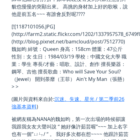
貌也慢慢的突顯出來。 高挑的身材加上好的歌喉，說
他是前五名~~~ 有誰會反對呢????
[![1187101056.JPG]
(http://farm2.static.flickr.com/1202/1337957578_6749f0
(http://blog.pixnet.net/bamcloud/post/7512770)
魏如昀 綽號：Queen 身高：158cm 體重：47公斤
性別：女 生日：1984/03/19 學校：中國文化大學 職
業：學生 專長/才藝：唱歌、設計、創作 擅長樂器：
鋼琴、吉他 擅長歌曲：Who will Save Your Soul?
（Jewel） 開到荼靡（王菲） Ain't My Man（張懸）
> >
(圖片與資料來自於:
沉迷。失速。星光 / 第二季前26
強基本資料
)
被網友稱為NANA的魏如昀，第一次出場的時候卻讓
我跟我女友大聲叫說 “ 她好像許茹芸喔”~~~ 加上名字
也有一個”ㄩㄣ/ “ 。 我好多次都在想~~~~ 他跟許茹芸