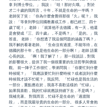
拿 到博士學位。」 我說：「哇！那好久哦。」對於
才二十歲的我而言，十年，不就是生命的一半嗎 ？
老師笑了笑：「你為什麼會覺得那很『久』呢？」 我
說：「等拿到學位回國教書或工作，都已經三、四十
歲了呢！」 老師：「就算他不去德國，有一天，他還
是會變成『三、四十歲』，不是嗎？」 「是的。」我
答道。 老師：「你想透了我這個問題的涵義了嗎？」
我不解的看著老師。 「生命沒有過渡、不能等待，在
德國的那十年，也是他生命的一部分啊！」老師 語重
心長的說。 「啊！我了解了！」 那一段談話，對我
的影響很大，提供了我一個很重要的生活哲學與價值
觀。 前一陣子工作很忙，學弟問我：「你要忙到什麼
時候呢？」 「我應該要忙到什麼時候？或者說到什麼
時候我才該不忙呢？」我反問。 「忙碌也是我生活的
一部分，重點應在於，我喜不喜歡這樣的『忙碌』。
如果我喜歡，我的忙碌就應該持續下去，不是嗎？」
我補充著。 對我而言，忙碌不是生命的「過渡階
段」，而是我最珍貴的生命的一部分。 很多人常會抱