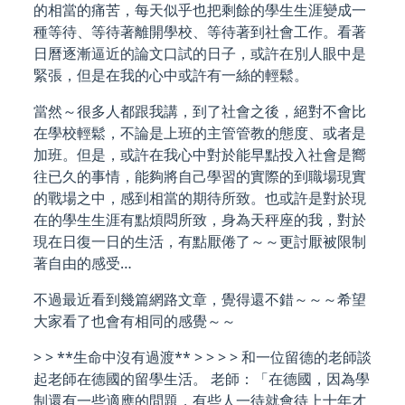
的相當的痛苦，每天似乎也把剩餘的學生生涯變成一
種等待、等待著離開學校、等待著到社會工作。看著
日曆逐漸逼近的論文口試的日子，或許在別人眼中是
緊張，但是在我的心中或許有一絲的輕鬆。
當然～很多人都跟我講，到了社會之後，絕對不會比
在學校輕鬆，不論是上班的主管管教的態度、或者是
加班。但是，或許在我心中對於能早點投入社會是嚮
往已久的事情，能夠將自己學習的實際的到職場現實
的戰場之中，感到相當的期待所致。也或許是對於現
在的學生生涯有點煩悶所致，身為天秤座的我，對於
現在日復一日的生活，有點厭倦了～～更討厭被限制
著自由的感受…
不過最近看到幾篇網路文章，覺得還不錯～～～希望
大家看了也會有相同的感覺～～
> > **生命中沒有過渡** > > > > 和一位留德的老師談
起老師在德國的留學生活。 老師：「在德國，因為學
制還有一些適應的問題，有些人一待就會待上十年才