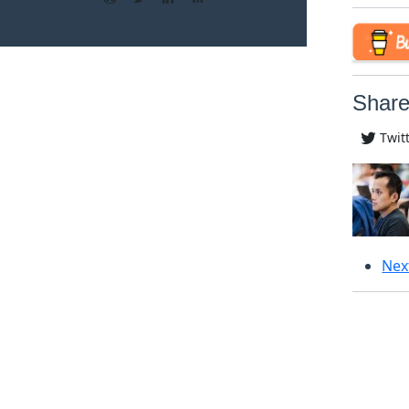
Share
Twit
Nex