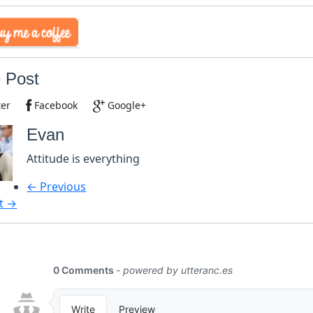
 Post
ter
Facebook
Google+
Evan
Attitude is everything
← Previous
t →