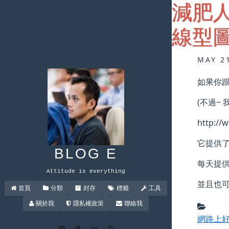
減肥人
線型
MAY 2
如果你跟
(不過~
http:
它提供
BLOG E
每天提供
Attitude is everything
並且也
首頁
分類
封存
標籤
工具
關於我
隱私權政策
聯絡我
網路上