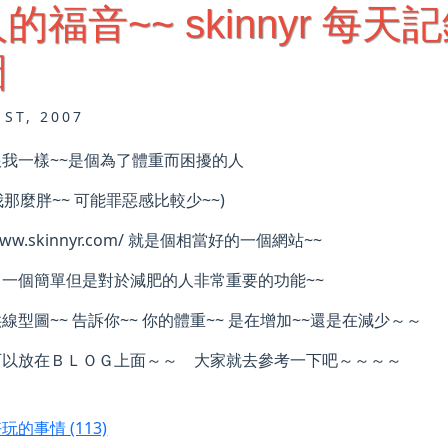
的福音~~ skinnyr 
圖
1ST, 2007
我一樣~~是個為了體重而困擾的人
 我那麼胖~~ 可能罪惡感比較少~~)
//www.skinnyr.com/ 就是個相當好的一個網站~~
了一個簡單但是對於減肥的人非常重要的功能~~
線型圖~~ 告訴你~~ 你的體重~~ 是在增加~~還是在減少～～
可以放在ＢＬＯＧ上面～～ 大家就去參考一下吧～～～～
好玩的事情
(113)