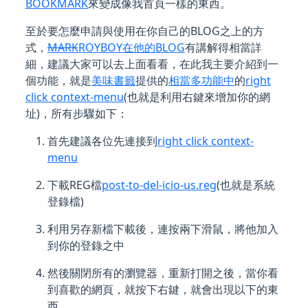
BOOKMARK
來變成像我首頁一樣的東西。
至於要怎麼申請與使用在你自己的BLOG之上的方
式，
MARK
ROYBOY在他的BLOG
有講解得相當詳
細，建議大家可以去上面看看，在此我主要介紹到一
個功能，就是
美味書籤
提供的
相當多功能中
的
right
click context-menu
(也就是利用右鍵來增加你的網
址)，所有步驟如下：
首先建議各位先連接到
right click context-
menu
下載REG檔
post-to-del-icio-us.reg
(也就是系統
登錄檔)
利用另存新檔下載後，連按兩下滑鼠，將他加入
到你的登錄之中
然後關閉所有的瀏覽器，重新打開之後，當你看
到喜歡的網頁，就按下右鍵，就會出現以下的東
西