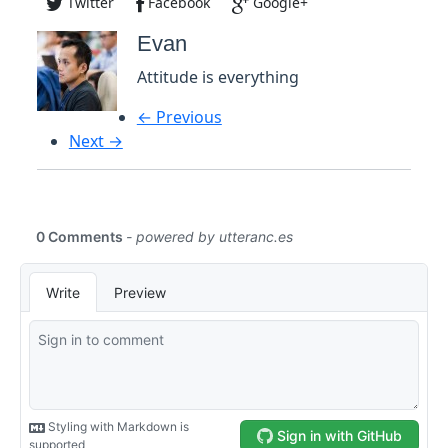
Twitter
Facebook
Google+
Evan
Attitude is everything
← Previous
Next →