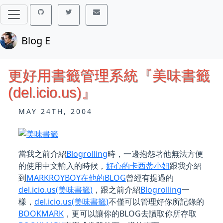
Blog E
更好用書籤管理系統『美味書籤
(del.icio.us)』
MAY 24TH, 2004
當我之前介紹
Blogrolling
時，一邊抱怨著他無法方便
的使用中文輸入的時候，
好心的卡西蒂小姐
跟我介紹
到
MARK
ROYBOY在他的BLOG
曾經有提過的
del.icio.us(美味書籤)
，跟之前介紹
Blogrolling
一
樣，
del.icio.us(美味書籤)
不僅可以管理好你所記錄的
BOOKMARK
，更可以讓你的BLOG去讀取你所存取