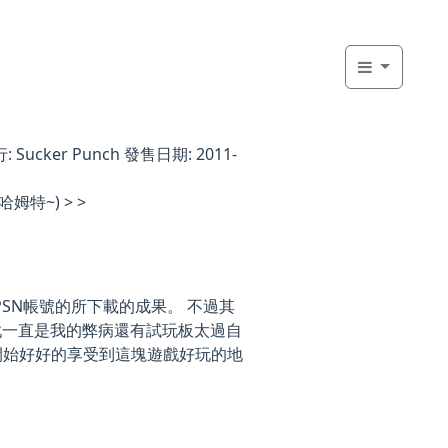
 Sucker Punch 發售日期: 2011-
巴哈姆特~) > >
國PSN帳號的所下載的成果。 不過其
戲一直是我的弊病還有試玩板太過自
開始好好的享受到這塊遊戲好玩的地