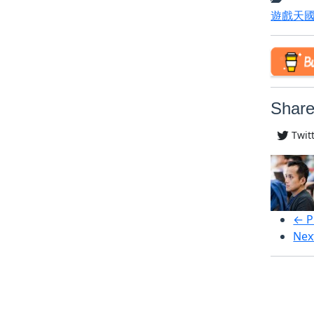
遊戲天
Share
Twit
← P
Nex