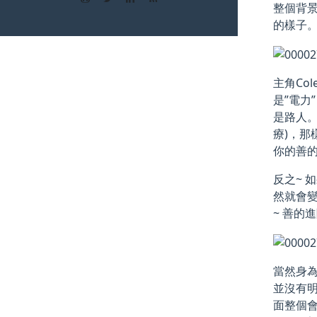
整個背
的樣子
主角Co
是”電力
是路人。
療)，那
你的善
反之~ 
然就會變
~ 善的
當然身
並沒有
面整個