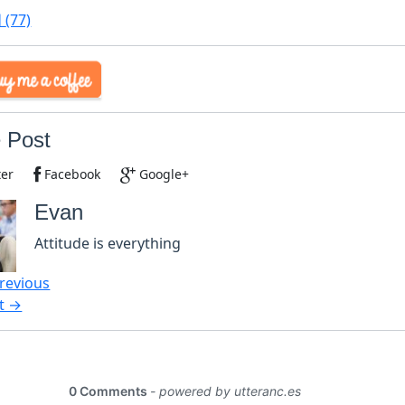
國
(77)
 Post
ter
Facebook
Google+
Evan
Attitude is everything
revious
t →