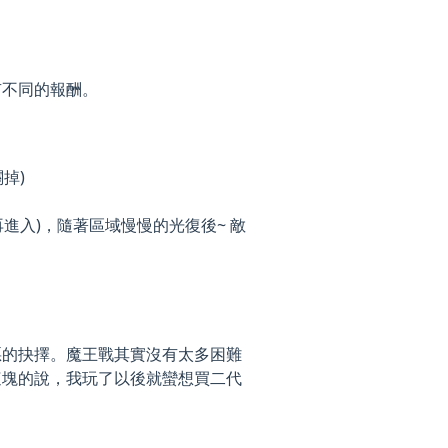
有不同的報酬。
掉)
進入)，隨著區域慢慢的光復後~ 敵
惡的抉擇。魔王戰其實沒有太多困難
這塊的說，我玩了以後就蠻想買二代