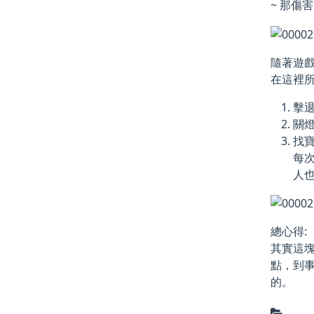
~ 那傷
隨著遊
在這裡所
擊
關燈
找寶
每次
人
總心得:
其實這
點，到
的。