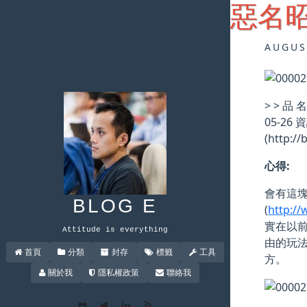
惡名昭
AUGUS
> > 品 
05-26 資
(http:
心得:
會有這塊
BLOG E
(
http://
實在以
Attitude is everything
由的玩法
首頁
分類
封存
標籤
工具
方。
關於我
隱私權政策
聯絡我