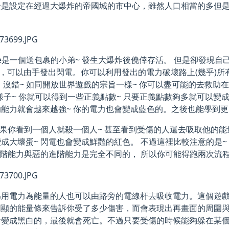
景是設定在經過大爆炸的帝國城的市中心，雖然人口相當的多但
。
le是一個送包裹的小弟~ 發生大爆炸後僥倖存活。 但是卻發現自
”，可以由手發出閃電。你可以利用發出的電力破壞路上(幾乎)
 沒錯~ 如同開放世界遊戲的宗旨一樣~ 你可以盡可能的去救助
樣子~ 你就可以得到一些正義點數~ 只要正義點數夠多就可以變
的能力就會越來越強~ 你的電力也會變成藍色的。之後也能學到
如果你看到一個人就殺一個人~ 甚至看到受傷的人還去吸取他的能
成大壞蛋~ 閃電也會變成鮮豔的紅色。 不過這裡比較注意的是
進階能力與惡的進階能力是完全不同的， 所以你可能得跑兩次流程
為用電力為能量的人也可以由路旁的電線杆去吸收電力。這個遊
明顯的能量條來告訴你受了多少傷害，而會表現出再畫面的周圍
會變成黑白的，最後就會死亡。不過只要受傷的時候能夠躲在某個