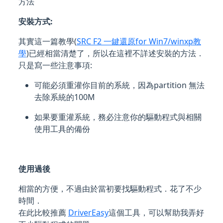
方法
安裝方式:
其實這一篇教學(
SRC F2 一鍵還原for Win7/winxp教
學
)已經相當清楚了，所以在這裡不詳述安裝的方法．
只是寫一些注意事項:
可能必須重灌你目前的系統，因為partition 無法
去除系統的100M
如果要重灌系統，務必注意你的驅動程式與相關
使用工具的備份
使用過後
相當的方便，不過由於當初要找驅動程式．花了不少
時間．
在此比較推薦
DriverEasy
這個工具，可以幫助我弄好