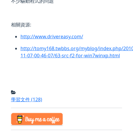
不少驅動程式的問題
相關資源:
http://www.drivereasy.com/
http://tomy168.twbbs.org/myblog/index.php/2010
11-07-00-46-07/63-src-f2-for-win7winxp.html
學習文件
(128)