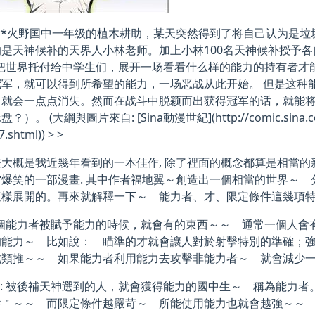
:**火野国中一年级的植木耕助，某天突然得到了将自己认为是
的是天神候补的天界人小林老师。加上小林100名天神候补授予
就把世界托付给中学生们，展开一场看看什么样的能力的持有者才
冠军，就可以得到所希望的能力，一场恶战从此开始。 但是这种
力就会一点点消失。然而在战斗中脱颖而出获得冠军的话，就能将
）。 (大綱與圖片來自: [Sina動漫世紀](http://comic.sina.com
.shtml)) > >
大概是我近幾年看到的一本佳作, 除了裡面的概念都算是相當的新穎(
當爆笑的一部漫畫. 其中作者福地翼～創造出一個相當的世界～
這樣展開的。再來就解釋一下～ 能力者、才、限定條件這幾項
每個能力者被賦予能力的時候，就會有的東西～～ 通常一個人
的能力～ 比如說： 瞄準的才就會讓人對於射擊特別的準確；
此類推～～ 如果能力者利用能力去攻擊非能力者～ 就會減少一
”
: 被後補天神選到的人，就會獲得能力的國中生～ 稱為能力
件＂～～ 而限定條件越嚴苛～ 所能使用能力也就會越強～