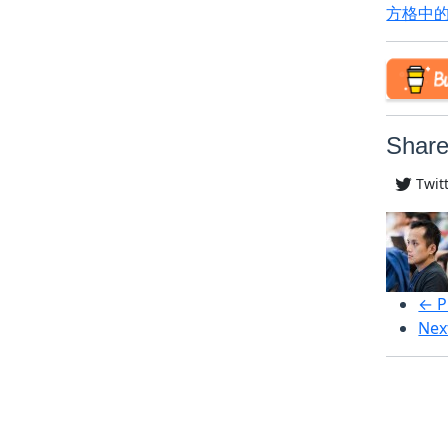
方格中
Share
Twit
← P
Nex