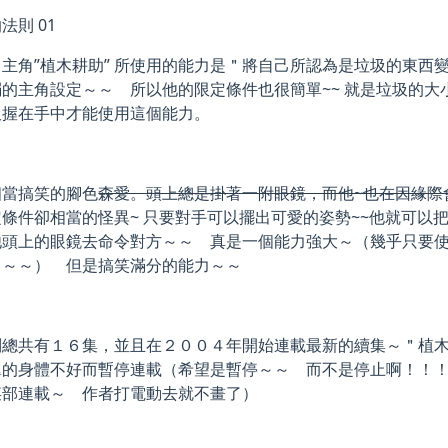
主角”植木耕助” 所使用的能力是＂將自己所認為是垃圾的東西
弱的主角設定～～ 所以他的限定條件也很簡單~~ 就是垃圾的
圾握在手中才能使用這個能力。
相當搞笑的腳色
森愛。頭上總是掛著一附眼鏡，而他~也在因緣際
條件卻相當的怪異~ 只要對手可以擺出可愛的姿勢~~他就可以
他頭上的眼鏡去命令對方～～ 真是一個能力強大～（幾乎只要
～～～） 但是搞笑滿分的能力～～
列總共有１６集，並且在２００４年開始連載最新的續集～＂植
翼的身體不好而暫停連載（希望是暫停～～ 而不是停止啊！！
某部連載～ 作者打電動去就不畫了）