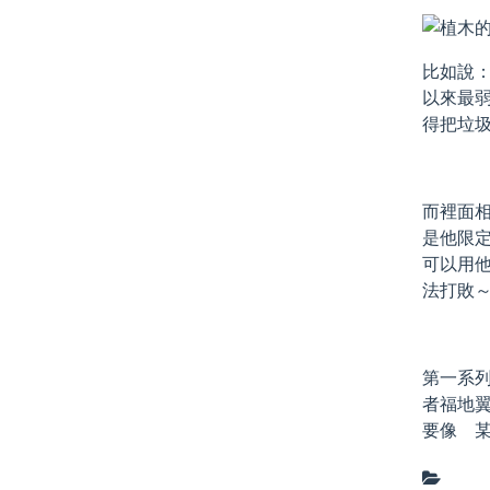
比如說：
以來最
得把垃
而裡面
是他限定
可以用
法打敗
第一系
者福地
要像 