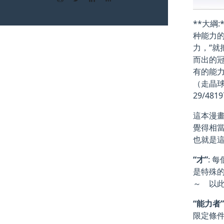
**大綱
种能力
力，“
而出的
有的能
（走晶球盘？
29/48197
這本漫畫
覺得相
也就是
“才”
: 
是特殊
～ 以
“能力者
限定條