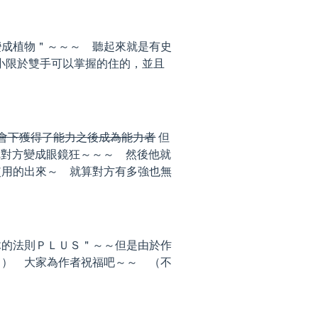
變成植物＂～～～ 聽起來就是有史
大小限於雙手可以掌握的住的，並且
會下獲得了能力之後成為能力者
但
把對方變成眼鏡狂～～～ 然後他就
使用的出來～ 就算對方有多強也無
木的法則ＰＬＵＳ＂～～但是由於作
！） 大家為作者祝福吧～～ （不