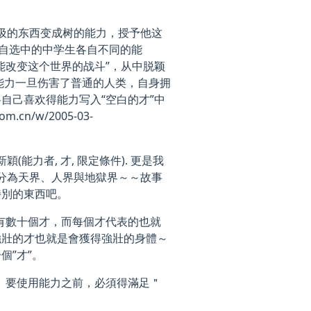
垃圾的东西变成树的能力，授予他这
各自选中的中学生各自不同的能
能改变这个世界的战斗”，从中脱颖
能力一旦伤害了普通的人类，自身拥
自己喜欢得能力写入“空白的才”中
.cn/w/2005-03-
能力者, 才, 限定條件). 更是我
 分為天界、人界與地獄界～～故事
特別的東西吧。
會有數十個才，而每個才代表的也就
強壯的才也就是會獲得強壯的身體～
個”才”。
者。要使用能力之前，必須得滿足＂
～