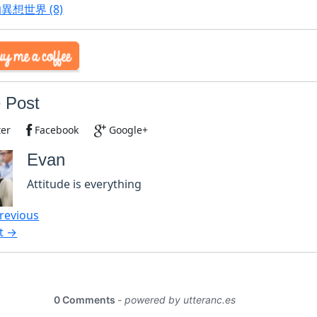
的異想世界
(8)
 Post
ter
Facebook
Google+
Evan
Attitude is everything
revious
t →