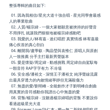
整張專輯的曲目如下:
01. 因為我相信/星光大道十強合唱 - 星光同學會最感
人的畢業歌曲
02. 人質/楊宗緯 - 一個大家都願意被挾持的好聲音
不用掙扎 就讓我們狠狠地被楊宗緯感動吧
03. 我愛的人/林宥嘉 - 迷幻唱腔 真實情感 林宥嘉最
痛心疾首的真心剖白
04. 離開我/盧學叡 - 陶晶瑩與袁惟仁 原唱人與原創
人一致推薦 分手主打最新男聲版本
05. 愛是懷疑/周定緯 - 動感挑戰 周定緯自由駕馭每
一顆音符 RAP字字有力 不冷場
06. 安全感/潘裕文 - 深情王子潘裕文 純淨聲線流露
出最具穿透力的內斂情緒寧靜但充滿殺傷力
07. 無盡的愛/劉明峰 - 全能創作才子劉明峰自創曲
用真實的音符感動你我譜出心中無盡的愛
08. 背叛/楊宗緯 - 沒聽過楊宗緯唱的背叛 不要說你
看過超級星光大道
09. Forever Love/許仁杰 - 獨一無二新R&B唱腔 從