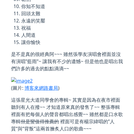
10. 你知不知道
11. 回頭太難
12. 永遠的笑靨
13. 祝福
14. 人間道
15. 讓你愉快
是不是真的很經典阿~~~ 雖然張學友演唱會裡面並沒
有演唱”藍雨”~ 讓我有不少的遺憾~ 但是他也是唱出我
們許多的過去的點點滴滴~~
(圖片:
博客來網路書局
)
這張星光大道同學會的專輯~ 其實是因為在夜市裡面
聽到有人在撥~~ 才知道原來真的發售了~~ 整張專輯
裡面有把每個人的聲音都唱出感覺~~ 雖然都是口水歌
專輯
但是蠻值得推薦的
裡面可是有楊宗緯唱的”人
質”與”背叛”這兩首膾炙人口的歌曲~~~