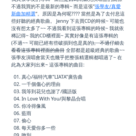
不過我買的不是最新的專輯~ 而是這張”
張學友/真愛
新曲加精選
“。原因是為何呢???? 當然是為了去付息這
些好聽的經典歌曲。 Jenny 下去買CD的時候~ 可能也
沒有想太多了~~ 不過我看到這張專輯的時候~ 我就依
稀記得~ 我的CD櫃裡面~ 其實好像是有這張專輯的
(不過~~ 可能已經有些破損到也是真的
)。 不過仔細去
看看這張專輯裡面的曲目
全部都是超級經典的歌曲~~
張學友演唱會當天也幾乎把整張精選輯都唱過了~ 在
此為大家列出來~ 這張專輯的曲目:
01. 真心/福特汽車”LIATA”廣告曲
02. 一千個傷心的理由
03. 我等到花兒也謝了/國語版
04. In Love With You/與黎晶合唱
05. 你冷得像風
06. 藍雨
07. 偷心
08. 每天愛你多一些
09. 吻別