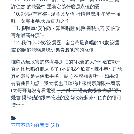
許仁杰 的歌聲中 重新定義什麼是永恆的愛
10. 記得/李宣榕 - 溫柔又堅強 抒情但澎湃 星光十強
唯一女聲 挑戰天后實力之作
11. 腳踏車/安伯政 - 渾厚唱腔 純熟演唱技巧 安伯政
再創最高分演唱
12. 我們小時候/謝震霆 - 全台灣最會唱的13歲 謝震
霆 的超齡歌喉展現少男青澀初戀的哀傷
推薦我最欣賞的林宥嘉所唱的”我愛的人”~~ 這首歌~
真的比原唱好聽太多了 (不是我不欣賞~ 陳小春~ 是他
真的還算是偶像歌手多一點~) 在整張專輯~~ 如果沒
有看曲目的話~ 我大概也只聽的出來楊宗緯跟林宥嘉
(大哥哥都沒有看電視~
拍謝) 不過其實楊宗緯唱的那
幾首 梁靜茹的跟林憶蓮的沒有收錄起來~ 也真的很可
惜
~~~
不可不聽的好音樂
(21)