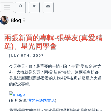
Blog E
兩張新買的專輯-張學友(真愛精
選)、星光同學會
JULY 9TH, 2007
今天整天~ 做了最重要的事情~ 除了去看”變形金鋼”之
外~ 大概就是又買了兩張”新舊”專輯。這兩張專輯都
是最近新聞話題熱燙燙的人物-張學友與超級星光大道
的紀念專輯。
(圖片來源:
博客來網路書店
)
我買張學友的專輯~ 當然是因為剛聽完演唱會的關係~