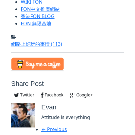
WIKI FON
FON中文推廣網站
香港FON BLOG
FON 無限基地
網路上好玩的事情
(113)
Share Post
Twitter
Facebook
Google+
Evan
Attitude is everything
← Previous