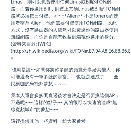
Linus，則可以免費使用任何Linus或Bill的FON網
路；而若你選用Bill，則連上其他Linus或Bill的FON網
路就必須按日付費。 > * **Alien** 不是fonero的使
用者稱為 Alien，他們需要付費使用FON網路。以此
方式，沒有路由器的人依然可以透過你的路由器使用
無線網路，而你是否能有收益則端視你選用的身分。
(資料來自於: [WIKI]
(http://zh.wikipedia.org/wiki/FON#.E7.94.A8.E6.88.B6.E
>
也就是說~~如果你將你多餘的頻寬分享給其他人，你
可能還會有一筆多餘的財富。 也就是達成了－－全
民網咖的烏托邦夢想～～～
我本人還會多多調查過後才會決定是否要換這個AP，
不過呢~~~ 這樣的點子~~ 真的很可以快速的達成”無
線寬頻城市”的夢想~~~
這裡提供其他一些資料，給大家參考：