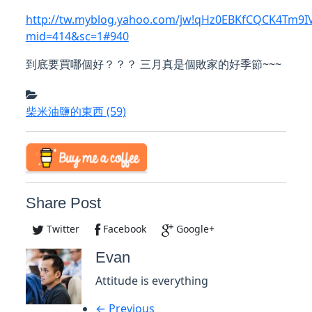
http://tw.myblog.yahoo.com/jw!qHz0EBKfCQCK4Tm9IVa
mid=414&sc=1#940
到底要買哪個好？？？ 三月真是個敗家的好季節~~~
柴米油鹽的東西
(59)
Share Post
Twitter
Facebook
Google+
Evan
Attitude is everything
← Previous