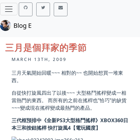
Blog E
三月是個拜家的季節
MARCH 13TH, 2009
三月天氣開始回暖~~~ 相對的~~ 也開始想買一堆東
西。
自從快打旋風四出了以後~~~ 大型格鬥搖桿變成一相
當熱門的東西。 而所有的之前在搖桿也”恰巧”的缺貨
~~~變成現在搖桿變成最熱門的產品。
三代框預排中《全新PS3大型格鬥搖桿》XBOX360日
本三和按鈕搖桿 快打旋風4【電玩國度】