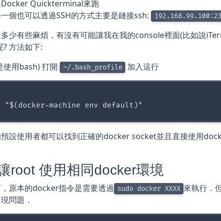
ocker Quickterminal來跑
一個也可以透過SSH的方式主要是鏈接ssh:
192.168.99.100:2
多少有些麻煩，有沒有可能讓我在我的console裡面(比如說iTe
r呢? 方法如下:
使用bash) 打開
加入這行
~/.bash_profile
設使用者都可以找到正確的docker socket並且直接使用docker指令 (
root 使用相同docker環境
，原本的docker指令是需要透過
來執行．但
sudo docker XXXX
出現問題．