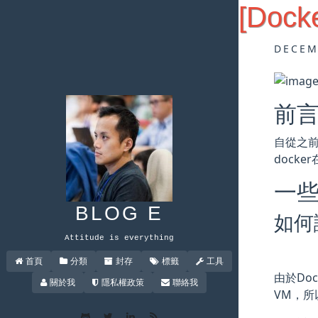
[Doc
DECEM
前
自從之前
docker
一
BLOG E
如何讓
Attitude is everything
首頁
分類
封存
標籤
工具
由於Doc
關於我
隱私權政策
聯絡我
VM，所