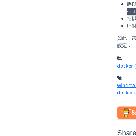
將以
~/.
把
呼
如此一
設定．
docker
windo
docker
Share