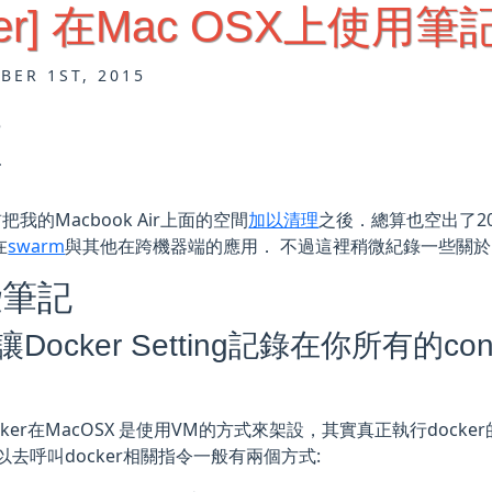
ker] 在Mac OSX上使用筆
BER 1ST, 2015
言
把我的Macbook Air上面的空間
加以清理
之後．總算也空出了2
在
swarm
與其他在跨機器端的應用． 不過這裡稍微紀錄一些關於Ma
些筆記
Docker Setting記錄在你所有的cons
ker在MacOSX 是使用VM的方式來架設，其實真正執行docker的機器
以去呼叫docker相關指令一般有兩個方式: