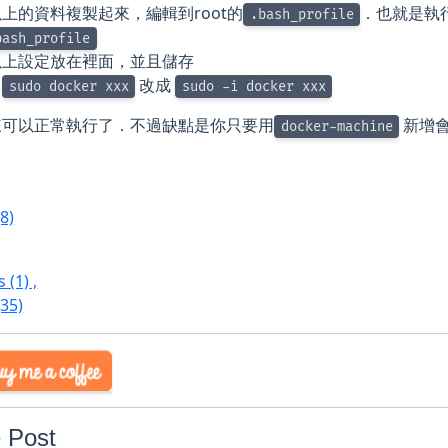
上的資料複製起來，編輯到root的
．也就是執
.bash_profile
bash_profile
以上設定放在裡面，並且儲存
叫
改成
sudo docker xxx
sudo -i docker xxx
來可以正常執行了．不過缺點是你只要用
新增
docker-machine
(8)
ws
(1)
,
(35)
 Post