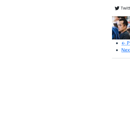
Twit
← P
Nex