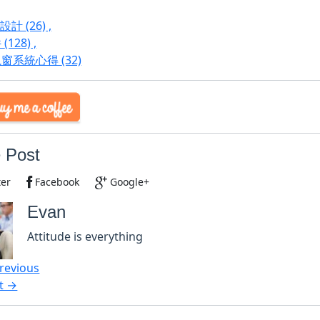
式設計
(26)
,
件
(128)
,
視窗系統心得
(32)
 Post
ter
Facebook
Google+
Evan
Attitude is everything
revious
t →