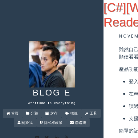
[C#][
Reade
NOVEM
雖然自己
順便看看新
產品功能
登入
BLOG E
在Wi
Attitude is everything
讀過
首頁
分類
封存
標籤
工具
支
關於我
隱私權政策
聯絡我
簡單的記