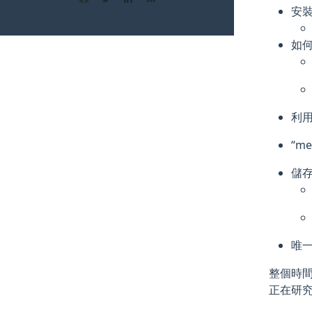
安裝 
如何
利用
“m
儲
唯一
整個時間只
正在研究如