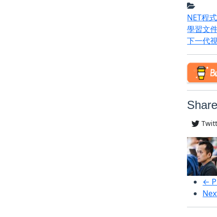
NET程
學習文
下一代
Share
Twit
← P
Nex