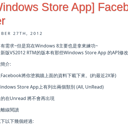
Windows Store App] Fac
r
BER 27TH, 2012
有需求~但是寫在Windows 8主要也是拿來練功~
版VS2012 RTM的版本有那些Windows Store App 的API修
簡介:
Facebook將你塗鴉牆上面的資料下載下來。(約最近2X筆)
ndows Store App上有列出兩個類別 (All, UnRead)
的在Unread 將不會再出現
援離線閱讀
下以下幾個經過: