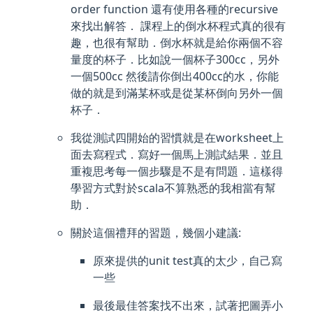
order function 還有使用各種的recursive
來找出解答． 課程上的倒水杯程式真的很有
趣，也很有幫助．倒水杯就是給你兩個不容
量度的杯子．比如說一個杯子300cc，另外
一個500cc 然後請你倒出400cc的水，你能
做的就是到滿某杯或是從某杯倒向另外一個
杯子．
我從測試四開始的習慣就是在worksheet上
面去寫程式．寫好一個馬上測試結果．並且
重複思考每一個步驟是不是有問題．這樣得
學習方式對於scala不算熟悉的我相當有幫
助．
關於這個禮拜的習題，幾個小建議:
原來提供的unit test真的太少，自己寫
一些
最後最佳答案找不出來，試著把圖弄小