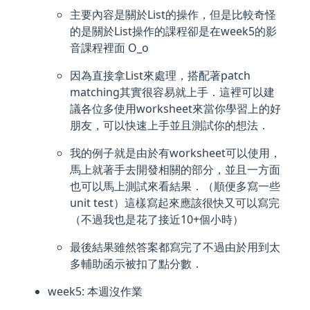
主要內容是關於List的操作，但是比較奇怪
的是關於List操作的課程卻是在week5的影
音課程裡面 O_o
因為直接拿List來處理，搭配著patch
matching其實很容易就上手．這裡可以建
議各位多使用worksheet來當你學習上的好
朋友，可以快速上手並且測試你的想法．
我的例子就是由於有worksheet可以使用，
馬上就著手去開發相關的部分，並且一方面
也可以馬上測試來看結果．（順便多寫一些
unit test）這樣寫起來應該很快又可以寫完
（不過我也是花了接近10+個小時）
最後結果雖然答案都寫完了不過由於用到太
多輔助函示被扣了點分數．
week5: 本週沒作業