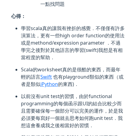
一點找問題
心得：
學習scala真的讓我有挫折的感覺．不僅僅有許多
演算法，更有一些high order function的使用法
或是methond/expression parameter ．不過
學完之後對於其他語言的學習(swift)我想是有相
當程度的幫助．
Scala的worksheet真的是很酷的東西，而最年
輕的語言
Swift
也有playground類似的東西（或
者是類似
iPython
的東西)．
以前沒有unit test的習慣，由於functional
programming的每個函示跟UI的結合比較少而
且需要確保每一個部分可以完美的運作，於是我
必須要每寫好一個就去思考如何跑unit test．我
想這會養成我之後相當好的習慣．