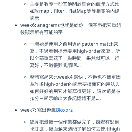
主要是教導一些其他關於集合的處理方式比
如說map，filter，flatMap等等相關的內建
函示
week6: anagrams也就是給你一個字串把它重組
後顯示所有可能的字
一開始是使用之前用過的pattern match來
寫，不過看到提示要用high-order來寫．所
以全部重寫花了一點時間．果然就可以一行
寫好，不過很難閱讀啊…
整體寫起來比week4 還快，不過也不簡單因
為許多high-order的函示要搞懂它的用法與
如何好好的用它才能寫得更好． 這次還是被
扣分～函示輸出太多記憶體不足….
week7: 寫出遊戲
Bloxorz
總算把最後一個作業都做完了，感覺有點倒
吃甘蔗．後面越來越能了解如何去使用high