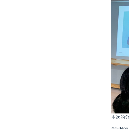
本次的
###Fle