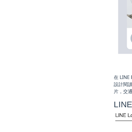
在 LI
設計閱
片，交
LIN