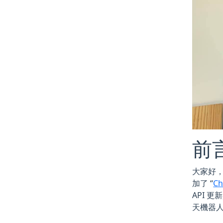
前
大家好，我是
加了 “
C
API 
天機器