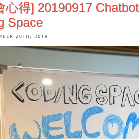
心得] 20190917 Chatbo
g Space
MBER 20TH, 2019