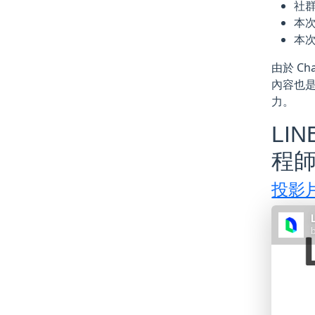
社群 
本
本次活
由於 C
內容也是
力。
LIN
程師 
投影