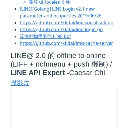
關於 ui_locales 文件
[LINE][Golang] LINE Login v2.1 new
parameter and properties 2019/06/26
https://github.com/kkdai/line-social-sdk-go
https://github.com/kkdai/line-login-go
流浪動物需要你 LINE Bot
https://github.com/kkdai/img-cache-server
LINE@ 2.0 的 offline to online
(LIFF + richmenu + push 機制) /
LINE API Expert -
Caesar Chi
投影片