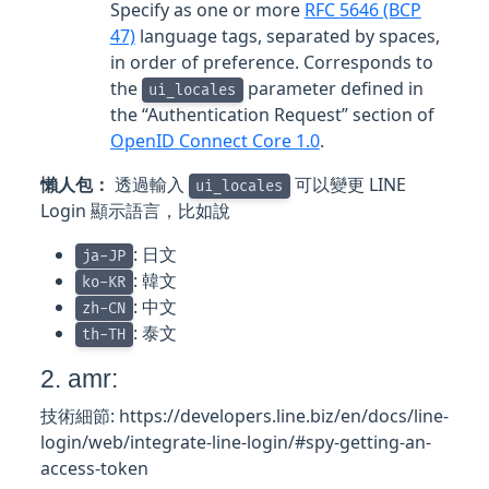
Specify as one or more
RFC 5646 (BCP
47)
language tags, separated by spaces,
in order of preference. Corresponds to
the
parameter defined in
ui_locales
the “Authentication Request” section of
OpenID Connect Core 1.0
.
懶人包：
透過輸入
可以變更 LINE
ui_locales
Login 顯示語言，比如說
: 日文
ja-JP
: 韓文
ko-KR
: 中文
zh-CN
: 泰文
th-TH
2. amr:
技術細節: https://developers.line.biz/en/docs/line-
login/web/integrate-line-login/#spy-getting-an-
access-token