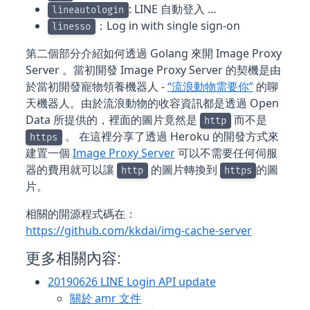
: LINE 自動登入 …
lineautologin
：Log in with single sign-on
linesso
第二個部分介紹如何透過 Golang 來開 Image Proxy
Server 。當初開發 Image Proxy Server 的契機是由
於當初開發寵物領養機器人 -
“流浪動物需要你”
的聊
天機器人。由於流浪動物的收容資訊都是透過 Open
Data 所提供的，裡面的圖片竟然是
而不是
http
。 在這裡分享了透過 Heroku 的開發方式來
https
建置一個
Image Proxy Server
可以不需要任何伺服
器的費用就可以讓
的圖片轉換到
的圖
http
https
片。
相關的開源程式碼在：
https://github.com/kkdai/img-cache-server
更多相關內容:
20190626 LINE Login API update
關於 amr 文件