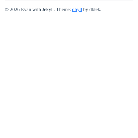
© 2026 Evan with Jekyll. Theme:
dbyll
by dbtek.