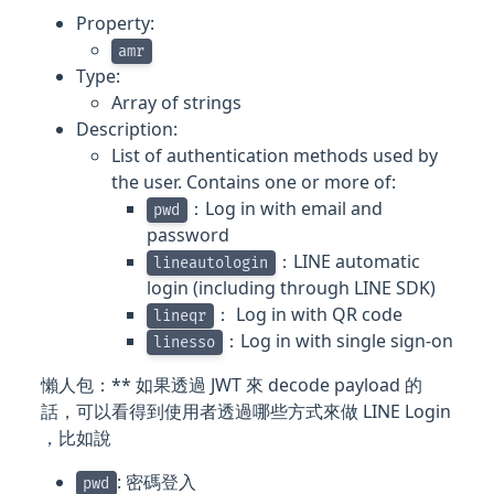
Property:
amr
Type:
Array of strings
Description:
List of authentication methods used by
the user. Contains one or more of:
：Log in with email and
pwd
password
：LINE automatic
lineautologin
login (including through LINE SDK)
： Log in with QR code
lineqr
：Log in with single sign-on
linesso
懶人包：** 如果透過 JWT 來 decode payload 的
話，可以看得到使用者透過哪些方式來做 LINE Login
，比如說
: 密碼登入
pwd