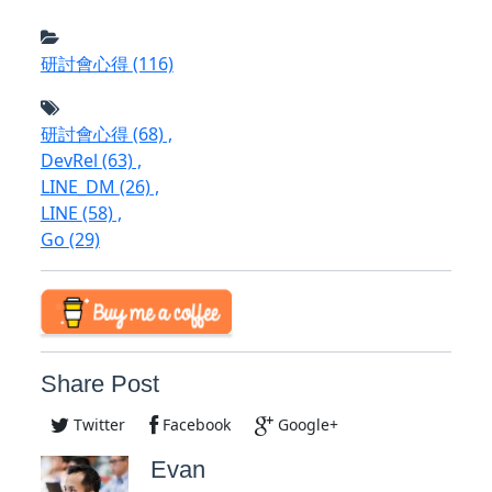
研討會心得
(116)
研討會心得
(68)
,
DevRel
(63)
,
LINE_DM
(26)
,
LINE
(58)
,
Go
(29)
Share Post
Twitter
Facebook
Google+
Evan