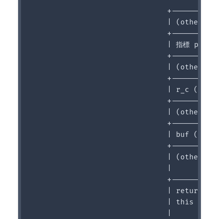
                               +-----------
                               | (other var
                               +-----------
                               | 指標 p     
                               +-----------
                               | (other var
                               +-----------
                               | r_c (1 byt
                               +-----------
                               | (other var
                               +-----------
                               | buf (1 byt
                               +-----------
                               | (other dat
                               |           
                               +-----------
                               | return add
                               | this funct
                               |           