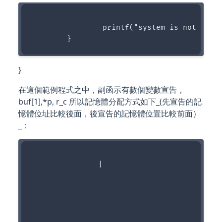
		printf("system is not passing~~~n");

}
在這個範例程式之中，副函示有數個變數宣告，
buf[1],*p, r_c 所以記憶體分配方式如下_(先宣告的記
憶體位址比較後面，後宣告的記憶體位置比較前面）
_：
               |
