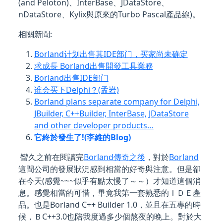
(and Peloton)、InterBase、JDataStore、
nDataStore、Kylix與原來的Turbo Pascal產品線)。
相關新聞:
Borland计划出售其IDE部门，买家尚未确定
求成長 Borland出售開發工具業務
Borland出售IDE部门
谁会买下Delphi？(孟岩)
Borland plans separate company for Delphi,
JBuilder, C++Builder, InterBase, JDataStore
and other developer products…
它終於發生了!(李維的Blog)
蠻久之前在閱讀完
Borland傳奇之後
，對於
Borland
這間公司的發展狀況感到相當的好奇與注意。但是卻
在今天(感覺~~~似乎有點太慢了～～）才知道這個消
息。感覺相當的可惜，畢竟我第一套熟悉的ＩＤＥ產
品。也是Borland C++ Builder 1.0，並且在五專的時
候，ＢC++3.0也陪我度過多少個熬夜的晚上。對於大