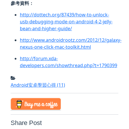
參考資料：
http://dottech.org/87439/how-to-unlock-
usb-debugging-mode-on-android-4-2-jelly-
bean-and-higher-guide/
http://www.androidrootz.com/2012/12/galaxy-
nexus-one-click-mac-toolkit.html
http://forum.xda-
developers.com/showthread.php?t=1790399
Android安卓學習心得
(11)
Share Post