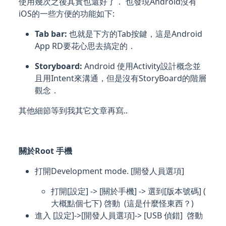
使用幾次之後其實也還好了． 也發現Android沒有
iOS的一些方便的功能如下:
Tab bar:
也就是下方的Tab按鍵，這是Android
App RD要花心思去搞定的．
Storyboard:
Android 使用Activity設計概念並
且用Intent來溝通，但是沒有StoryBoard的階層
觀念．
其他細節等到我其它文章再寫..
關於Root 手機
打開Development mode. [開發人員選項]
打開[設定] -> [關於手機] -> 選到[版本號碼] (
大概點個七下) 啓動 (這是什麼怪東西？)
進入 [設定]->[開發人員選項]-> [USB 偵錯] 啓動