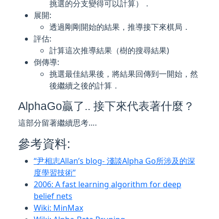
挑選的分支變得可以計算）．
展開:
透過剛剛開始的結果，推導接下來棋局．
評估:
計算這次推導結果（樹的搜尋結果)
倒傳導:
挑選最佳結果後，將結果回傳到一開始，然
後繼續之後的計算．
AlphaGo贏了.. 接下來代表著什麼？
這部分留著繼續思考….
參考資料:
“尹相志Allan’s blog- 淺談Alpha Go所涉及的深
度學習技術”
2006: A fast learning algorithm for deep
belief nets
Wiki: MinMax