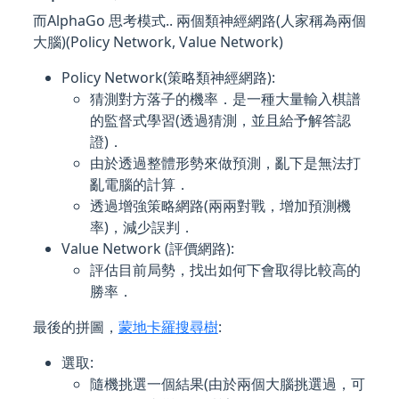
而AlphaGo 思考模式.. 兩個類神經網路(人家稱為兩個
大腦)(Policy Network, Value Network)
Policy Network(策略類神經網路):
猜測對方落子的機率．是一種大量輸入棋譜
的監督式學習(透過猜測，並且給予解答認
證)．
由於透過整體形勢來做預測，亂下是無法打
亂電腦的計算．
透過增強策略網路(兩兩對戰，增加預測機
率)，減少誤判．
Value Network (評價網路):
評估目前局勢，找出如何下會取得比較高的
勝率．
最後的拼圖，
蒙地卡羅搜尋樹
:
選取:
隨機挑選一個結果(由於兩個大腦挑選過，可