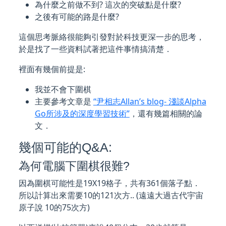
為什麼之前做不到? 這次的突破點是什麼?
之後有可能的路是什麼?
這個思考脈絡很能夠引發對於科技更深一步的思考，
於是找了一些資料試著把這件事情搞清楚．
裡面有幾個前提是:
我並不會下圍棋
主要參考文章是
“尹相志Allan’s blog- 淺談Alpha
Go所涉及的深度學習技術”
，還有幾篇相關的論
文．
幾個可能的Q&A:
為何電腦下圍棋很難?
因為圍棋可能性是19X19格子，共有361個落子點．
所以計算出來需要10的121次方.. (遠遠大過古代宇宙
原子說 10的75次方)