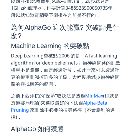
以西洋棋(比較簡單)來說40個分支，20步就算是
1GHz的處理器，也要計算3486528500050735年．
所以就知道電腦要下圍棋在之前是不行的．
為何AlphaGo 這次能贏? 突破點是什
麼?
Machine Learning 的突破點
Deep Learning突破點 2006 的是「A fast learning
algorithm for deep belief nets」類神經網路的亂數
權重不是隨機，而是經過計算．如此一來可以透過計
算的權重刪減掉許多的子樹，大幅度地減少類神經網
路的尋找解答的範圍．
之前下西洋棋的”深藍”取決法是透過
MinMax
(也就是
透過賽局理論)來選取最好的下法跟
Alpha-Beta
Pruning
來刪除不必要的搜尋路徑（不會勝利的選
擇)．
AlphaGo 如何獲勝