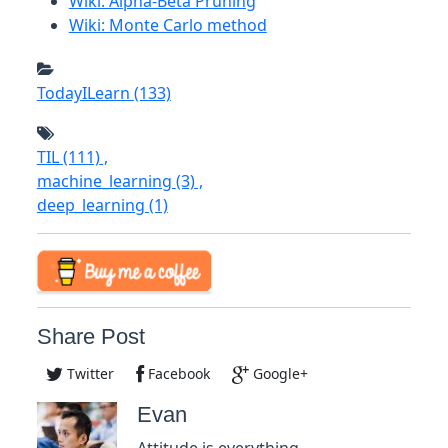
Wiki: Alpha-Beta Pruning
Wiki: Monte Carlo method
TodayILearn
(133)
TIL
(111)
,
machine_learning
(3)
,
deep_learning
(1)
Share Post
Twitter
Facebook
Google+
Evan