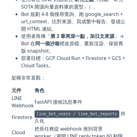
SOTA 開源向量資料庫的選型」）。
Bot 規劃 4-8 個搜尋查詢、跑 google_search +
url_context、比對來源、寫成繁中報告、發成公
開 HTML 連結。
使用者再傳「
第 2 章再深一點，加日文來源
」→
Bot 在
同一個沙箱
裡改原檔、重新渲染、保留舊
版 snapshot。
部署目標：GCP Cloud Run + Firestore + GCS +
Cloud Tasks。
架構非常直觀：
元件
角色
LINE
FastAPI 接收訊息事件
Webhook
持
line_bot_users / line_bot_reports
Firestore
久化
把長任務從 webhook 推到背景
Cloud
worker（避開 LINE reply token 60 秒限