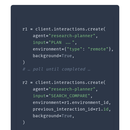
r1
=
client
.
interactions
.
create
(
agent
=
"research-planner"
,
input
=
"PLAN ..."
,
environment
=
{
"type"
:
"remote"
},
background
=
True
,
)
r2
=
client
.
interactions
.
create
(
agent
=
"research-planner"
,
input
=
"SEARCH_COMPARE"
,
environment
=
r1
.
environment_id
,
previous_interaction_id
=
r1
.
id
,
background
=
True
,
)