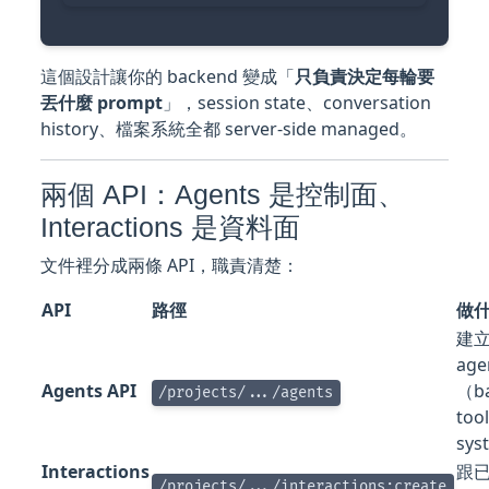
這個設計讓你的 backend 變成「
只負責決定每輪要
丟什麼 prompt
」，session state、conversation
history、檔案系統全都 server-side managed。
兩個 API：Agents 是控制面、
Interactions 是資料面
文件裡分成兩條 API，職責清楚：
API
路徑
做
建
ag
Agents API
（ba
/projects/.../agents
too
sys
Interactions
跟已
/projects/.../interactions:create