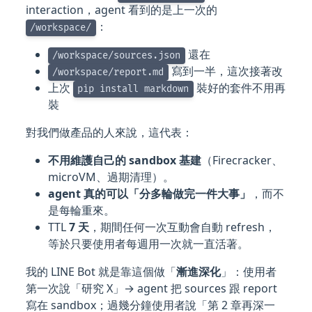
interaction，agent 看到的是上一次的
：
/workspace/
還在
/workspace/sources.json
寫到一半，這次接著改
/workspace/report.md
上次
裝好的套件不用再
pip install markdown
裝
對我們做產品的人來說，這代表：
不用維護自己的 sandbox 基建
（Firecracker、
microVM、過期清理）。
agent 真的可以「分多輪做完一件大事」
，而不
是每輪重來。
TTL
7 天
，期間任何一次互動會自動 refresh，
等於只要使用者每週用一次就一直活著。
我的 LINE Bot 就是靠這個做「
漸進深化
」：使用者
第一次說「研究 X」→ agent 把 sources 跟 report
寫在 sandbox；過幾分鐘使用者說「第 2 章再深一