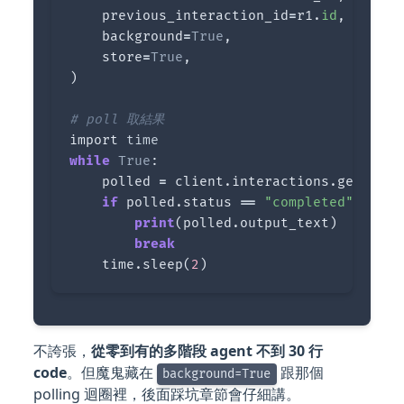
previous_interaction_id
=
r1
.
id
,
background
=
True
,
store
=
True
,
)
import
time
while
True
:
polled
=
client
.
interactions
.
get
(
r2
.
i
if
polled
.
status
==
"completed"
:
print
(
polled
.
output_text
)
break
time
.
sleep
(
2
)
不誇張，
從零到有的多階段 agent 不到 30 行
code
。但魔鬼藏在
跟那個
background=True
polling 迴圈裡，後面踩坑章節會仔細講。