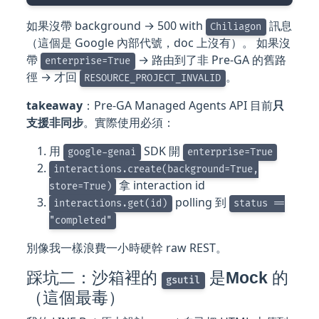
如果沒帶 background → 500 with
訊息
Chiliagon
（這個是 Google 內部代號，doc 上沒有）。 如果沒
帶
→ 路由到了非 Pre-GA 的舊路
enterprise=True
徑 → 才回
。
RESOURCE_PROJECT_INVALID
takeaway
：Pre-GA Managed Agents API 目前
只
支援非同步
。實際使用必須：
用
SDK 開
google-genai
enterprise=True
interactions.create(background=True,
拿 interaction id
store=True)
polling 到
interactions.get(id)
status ==
"completed"
別像我一樣浪費一小時硬幹 raw REST。
踩坑二：沙箱裡的
是
Mock
的
gsutil
（這個最毒）