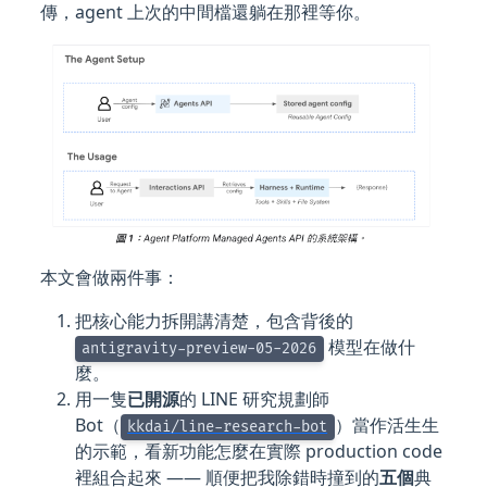
傳，agent 上次的中間檔還躺在那裡等你。
本文會做兩件事：
把核心能力拆開講清楚，包含背後的
模型在做什
antigravity-preview-05-2026
麼。
用一隻
已開源
的 LINE 研究規劃師
Bot（
）當作活生生
kkdai/line-research-bot
的示範，看新功能怎麼在實際 production code
裡組合起來 —— 順便把我除錯時撞到的
五個
典