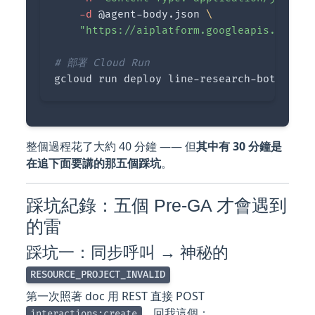
-d
 @agent-body.json 
\
"https://aiplatform.googleapis.com/v1
# 部署 Cloud Run
gcloud run deploy line-research-bot 
--sou
整個過程花了大約 40 分鐘 —— 但
其中有 30 分鐘是
在追下面要講的那五個踩坑
。
踩坑紀錄：五個 Pre-GA 才會遇到
的雷
踩坑一：同步呼叫 → 神秘的
RESOURCE_PROJECT_INVALID
第一次照著 doc 用 REST 直接 POST
，回我這個：
interactions:create