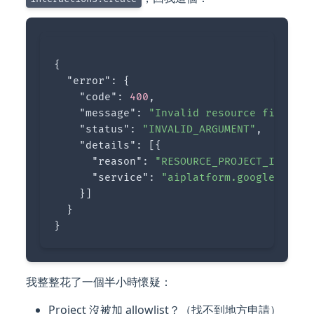
{
"error"
:
{
"code"
:
400
,
"message"
:
"Invalid resource field va
"status"
:
"INVALID_ARGUMENT"
,
"details"
:
[{
"reason"
:
"RESOURCE_PROJECT_INVALID
"service"
:
"aiplatform.googleapis.c
}]
}
}
我整整花了一個半小時懷疑：
Project 沒被加 allowlist？（找不到地方申請）