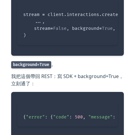
stream
=
client
.
interactions
.
create
(
...,
stream
=
False
,
background
=
True
,
store
=
)
。
background=True
我把這個帶回 REST：寫 SDK + background=True，
立刻通了：
{
"error"
:
{
"code"
:
500
,
"message"
:
"Chili