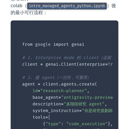
colab（
）後
intro_managed_agents_python.ipynb
的最小可行流程：
from
google
import
genai
client
=
genai
.
Client
(
enterprise
=
True
,
pr
agent
=
client
.
agents
.
create
(
id
=
"research-planner"
,
base_agent
=
"antigravity-preview-05-20
description
=
"多階段研究 agent"
,
system_instruction
=
"你是研究規劃師。第一行是階
tools
=
[
{
"type"
:
"code_execution"
},