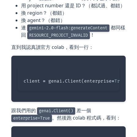
用 project number 還是 ID？（都試過、都錯）
換 region？（都錯）
換 agent？（都錯）
連
都同樣
gemini-2.0-flash:generateContent
回
！
RESOURCE_PROJECT_INVALID
直到我認真讀官方 colab，看到一行：
client
=
genai
.
Client
(
enterprise
=
True
,
pr
跟我們用的
差一個
genai.Client()
。然後跑 colab 程式碼，看到：
enterprise=True