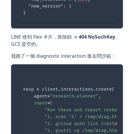
"new_version"
:
1
}
LINE 收到 Flex 卡片，按按鈕 →
404 NoSuchKey
。
GCS 是空的。
我跑了一個 diagnostic interaction 進去問沙箱：
resp
=
client
.
interactions
.
create
(
agent
=
"research-planner"
,
input
=
(
"Run these and report verbatim:
\n
"1. echo 'X' > /tmp/diag.html
\n
"
"2. gcloud auth list 2>&1
\n
"
"3. gsutil cp /tmp/diag.html gs:/