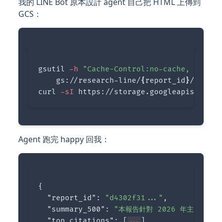
我的 LINE Bot 原本設計 agent 自己把 HTML 上傳到
GCS：
gsutil 
-h
"Cache-Control:no-cache, max-ag
    gs://research-line/
{
report_id
}
/index.
curl 
-sI
 https://storage.googleapis.com/r
Agent 跑完 happy 回我：
{
"report_id"
:
"d4302f31..."
,
"summary_500"
:
"本報告針對 2026 年主流開源
"top_citations"
:
[
...
],