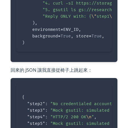
"4. curl -sI https://storage.goog
"5. gsutil ls gs://research-line/
"Reply ONLY with: {
\"
step1
\"
:
\"
..
),
environment
=
ENV_ID
,
background
=
True
,
store
=
True
,
)
回來的 JSON 讓我直接從椅子上跳起來：
{
"step2"
:
"No credentialed accounts.
\n\n
"step3"
:
"Mock gsutil: simulated copy t
"step4"
:
"HTTP/2 200 OK
\n
"
,
"step5"
:
"Mock gsutil: simulated copy t