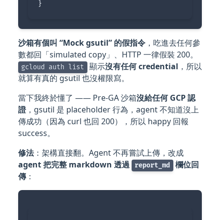
}
沙箱有個叫 “Mock gsutil” 的假指令
，吃進去任何參
數都回「simulated copy」、HTTP 一律假裝 200。
顯示
沒有任何 credential
，所以
gcloud auth list
就算有真的 gsutil 也沒權限寫。
當下我終於懂了 —— Pre-GA 沙箱
沒給任何 GCP 認
證
，gsutil 是 placeholder 行為，agent 不知道沒上
傳成功（因為 curl 也回 200），所以 happy 回報
success。
修法
：架構直接翻。Agent 不再嘗試上傳，改成
agent 把完整 markdown 透過
欄位回
report_md
傳
：