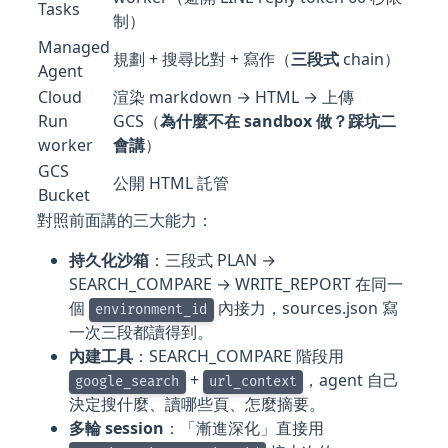
Tasks
制）
Managed
規劃 + 搜尋比對 + 寫作（
三段式
chain）
Agent
Cloud
渲染 markdown → HTML → 上傳
Run
GCS（
為什麼不在 sandbox 做？踩坑二
worker
會講
）
GCS
公開 HTML 託管
Bucket
對照前面講的三大能力：
持久化沙箱
：三段式 PLAN →
SEARCH_COMPARE → WRITE_REPORT 在同一
個
內接力，sources.json 寫
environment_id
一次三段都讀得到。
內建工具
：SEARCH_COMPARE 階段用
+
，agent 自己
google_search
url_context
決定搜什麼、讀哪些頁、怎麼摘要。
多輪 session
：「漸進深化」直接用