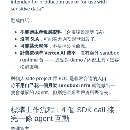
intended for production use or for use with
sensitive data.”
翻成白話：
不能跑生產敏感資料
（合規場景請等 GA）。
沒有 SLA
，可能某天 API 形狀就改了。
可能某天就停
，不要押公司命脈。
計費按標準 Vertex AI 費率
，沒有額外 sandbox
runtime 費 —— 這點對 demo / 內部工具 / 黑客
松超友善。
對個人 side project 跟 POC 是非常合適的入口 ——
你
不用自己花一個月架 sandbox infra
就能做出一
隻會做事的 agent。但別把企業客戶資料丟進去。
標準工作流程：4 個 SDK call 接
完一條 agent 互動
整理官方