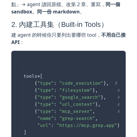
點」→ agent 讀回原檔、改第 2 章、重寫，
同一個
sandbox、同一份 markdown
。
2. 內建工具集（Built-in Tools）
建 agent 的時候你只要列出要哪些 tool，
不用自己接
API
：
tools
=
[
{
"type"
:
"code_execution"
},
{
"type"
:
"filesystem"
},
{
"type"
:
"google_search"
},
{
"type"
:
"url_context"
},
{
"type"
:
"mcp_server"
,
"name"
:
"grep-search"
,
"url"
:
"https://mcp.grep.app"
},
]