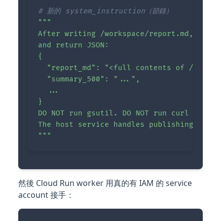
"""

After writing /workspace/report.md, use c
and return JSON:

{

  "report_md": "<full contents of /worksp
  "summary_500": "...",

  ...

}

DO NOT run gsutil. DO NOT run curl on sto
The host service handles publishing.

"""
然後 Cloud Run worker 用真的有 IAM 的 service
account 接手：