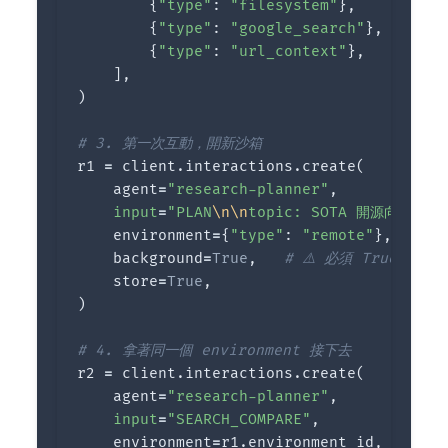
{
"type"
:
"filesystem"
},
{
"type"
:
"google_search"
},
{
"type"
:
"url_context"
},
],
)
r1
=
client
.
interactions
.
create
(
agent
=
"research-planner"
,
input
=
"PLAN
\n\n
topic: SOTA 開源向量資
environment
=
{
"type"
:
"remote"
},
background
=
True
,
store
=
True
,
)
r2
=
client
.
interactions
.
create
(
agent
=
"research-planner"
,
input
=
"SEARCH_COMPARE"
,
environment
=
r1
.
environment_id
,