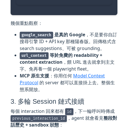
幾個重點觀察：
是真的 Google
，不是要你自訂
google_search
搜尋引擎 ID + API key 那種陽春版。回傳格式含
search suggestions、可被 grounding。
等於免費的 readability +
url_context
content extraction
，餵 URL 進去就拿到主文
字。免再養一個 playwright fleet。
MCP 原生支援
：你用任何
Model Context
Protocol
的 server 都可以直接掛上去。整個生
態系開放。
3. 多輪 Session 鏈式接續
每個 interaction 回來都有
，下一輪呼叫時傳成
id
，agent 就會看見
整段對
previous_interaction_id
話歷史 + sandbox 狀態
：