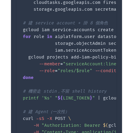
    cloudtasks.googleapis.com firestore.g
    storage.googleapis.com secretmanager.
# 建 service account + 掛 8 個角色
for 
role 
in 
aiplatform.user datastore.use
            storage.objectAdmin secretman
            iam.serviceAccountTokenCreato
gcloud projects add-iam-policy-binding 
--member
=
"serviceAccount:
line-bot-s
--role
=
"roles/
$role
"
--condition
=
done
# 機密走 stdin，不留 shell history
printf
'%s'
"
${
LINE_TOKEN
}
"
 | gcloud secr
# 建 Agent（一次性）
curl 
-sS
-X
 POST 
\
-H
"Authorization: Bearer 
$(
gcloud au
-H
"Content-Type: application/json"
\