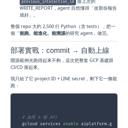
接上次的
previous_interaction_id
WRITE_REPORT，agent 自然懂得「改那份報告
就好」。
整個 repo 大約 2,500 行 Python（含 tests），把一
個「
能跑、能進化、能溯源
的研究 agent」做完。
部署實戰：commit → 自動上線
開源範例光跑得起來不夠，這次把整套 GCP 基建跟
CI/CD 接起來。
我只給了它 project ID + LINE secret，剩下它一條龍
跑：
# 啟用 6 個 API
gcloud services 
enable 
aiplatform.googlea