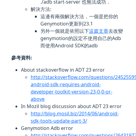
./adb start-server 也無法成功．
解決方法:
這邊有兩個解決方法，一個是把你的
Genymotion更新到23.1
另外一個就是依照以下
這篇文章
去改變
genymotion的設定不使用自己的Adb
而使用Android SDK的adb
參考資料:
About stackoverflow in ADT 23 error
http://stackoverflow.com/questions/24525595
android-sdk-requires-android-
developer-toolkit-version-23-0-0-or-
above
In Mozil blog discussion about ADT 23 error
http://blog.mosil.biz/2014/06/android-
sdk-tools-update-part-3/
Genymotion Adb error
http://stackoverflow.com/questions/2643197