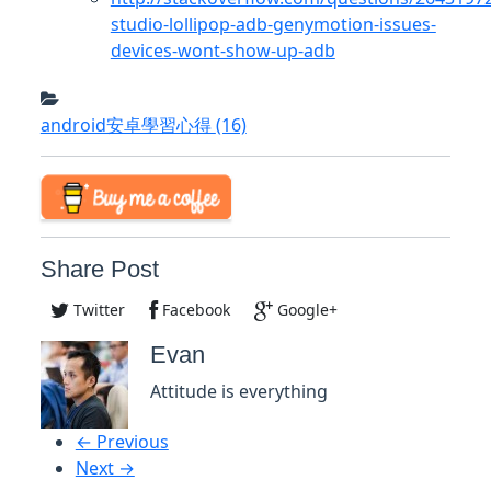
studio-lollipop-adb-genymotion-issues-
devices-wont-show-up-adb
android安卓學習心得
(16)
Share Post
Twitter
Facebook
Google+
Evan
Attitude is everything
← Previous
Next →