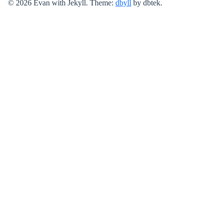
© 2026 Evan with Jekyll. Theme:
dbyll
by dbtek.