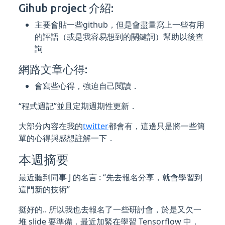
Gihub project 介紹:
主要會貼一些github，但是會盡量寫上一些有用
的評語（或是我容易想到的關鍵詞）幫助以後查
詢
網路文章心得:
會寫些心得，強迫自己閱讀．
“程式週記”並且定期週期性更新．
大部分內容在我的
twitter
都會有，這邊只是將一些簡
單的心得與感想註解一下．
本週摘要
最近聽到同事 J 的名言 : “先去報名分享，就會學習到
這門新的技術”
挺好的.. 所以我也去報名了一些研討會，於是又欠一
堆 slide 要準備．最近加緊在學習 Tensorflow 中．