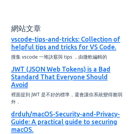
網站文章
vscode-tips-and-tricks: Collection of
helpful tips and tricks for VS Code.
搜集 vscode 一堆訣竅與 tips ，由微軟編輯的
JWT (JSON Web Tokens) is a Bad
Standard That Everyone Should
Avoid
裡面提到 JWT 是不好的標準，還會讓你系統變得脆弱
外．
drduh/macOS-Security-and-Privacy-
Guide: A practical guide to securing
macOS.