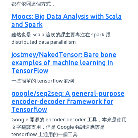
都有依照這個方式．
Moocs: Big Data Analysis with Scala
and Spark
雖然也是 Scala 這次的課主要專注在 spark 跟
distributed data parallelism
jostmey/NakedTensor: Bare bone
examples of machine learning in
TensorFlow
一些簡單的 tensorflow 範例
google/seq2seq: A general-purpose
encoder-decoder framework for
Tensorflow
Google 開源的 encoder-decoder 工具，本來是使用
文字翻譯支用，但是 Google 強調這應該是
tensorflow 上通用的一個工具．