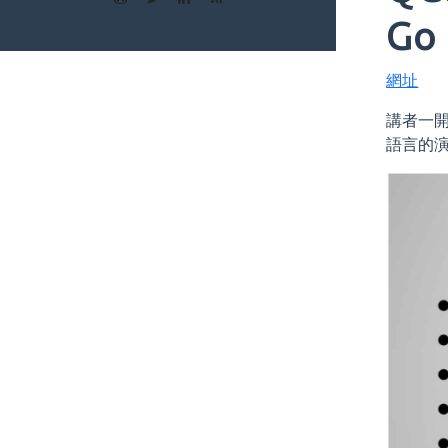
Go
網址
講者一
語言的演