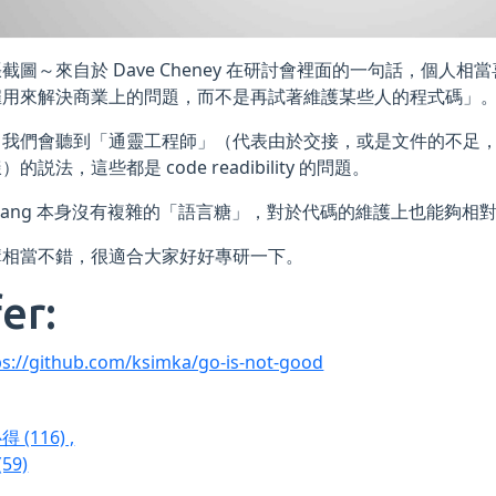
截圖～來自於 Dave Cheney 在研討會裡面的一句話，個人
雇用來解決商業上的問題，而不是再試著維護某些人的程式碼」
常我們會聽到「通靈工程師」（代表由於交接，或是文件的不足
的説法，這些都是 code readibility 的問題。
olang 本身沒有複雜的「語言糖」，對於代碼的維護上也能夠相
講相當不錯，很適合大家好好專研一下。
er:
ps://github.com/ksimka/go-is-not-good
心得
(116)
,
(59)