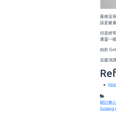
最後這張
該是被
但是經
通靈一樣）
由於 G
這篇演
Ref
htt
研討會
Golang