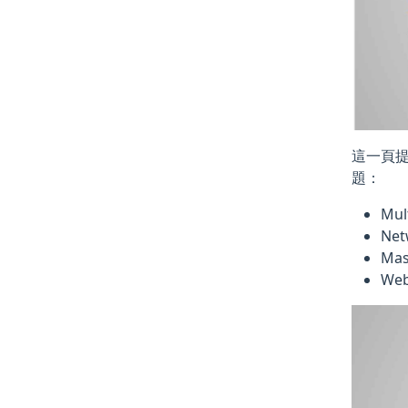
這一頁
題：
Mul
Ne
Ma
We