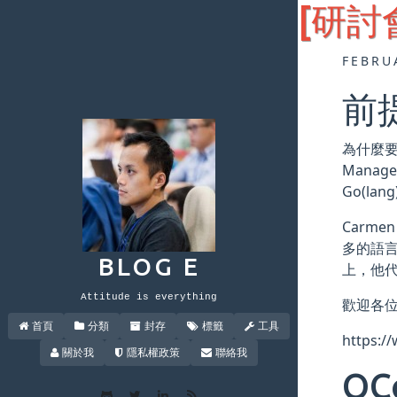
[研討會
FEBRU
前
為什麼要學 
Mana
Go(la
Carme
多的語言
BLOG E
上，他代
Attitude is everything
歡迎各位
首頁
分類
封存
標籤
工具
https:/
關於我
隱私權政策
聯絡我
QC