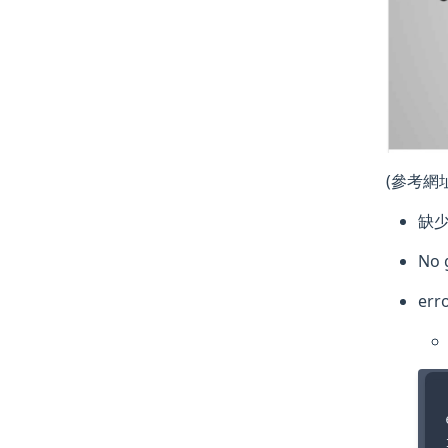
(參考網址: 
缺少
No
err