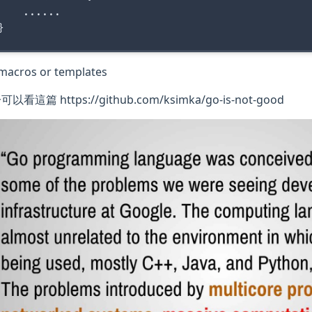
    ......

macros or templates
看這篇 https://github.com/ksimka/go-is-not-good