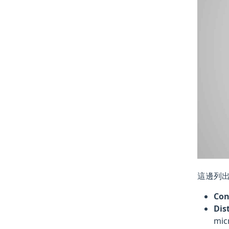
這邊列出
Con
Dis
mic