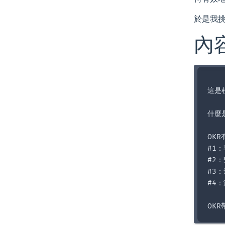
於是我
內
這是
什麼是
OKR
#1
#2
#3：
#4