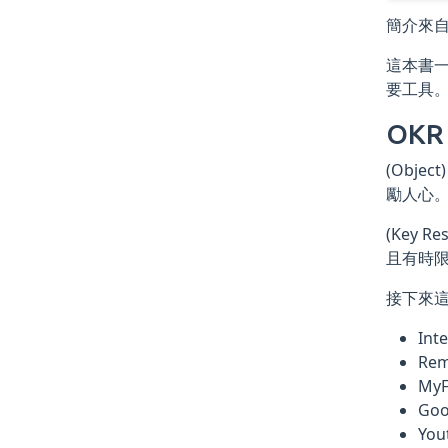
簡介來自讀墨
這本書一
要工具。 O
OK
(Obj
勵人心
(Key
且有時
接下來這
Inte
Rem
MyF
Goo
You