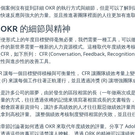
個案例沒有提到詳細 OKR 的執行方式與細節，但是可以了解到
的快速反應與強大的力量。並且推進著團隊裡面的人往更加有進
 OKR 的細節與精神
已經使形式上的年度目標變得毫無必要，我們需要一種工具，可以
工作的新世界需要一種新的人力資源模式。這種取代年度績效考
FR，如下所列： CFR (Conversation, Feedback, Recog
饋性與進步性的改善工具。
KR 讓每一個目標變得積極與可衡量性， CFR 讓團隊績效考量上變
 (F) 來讓每個工作往著正軌運行，並且透過誇獎 (R) 讓增強
量是許多公司的噩夢，由於發生的區段相當的長（一年做兩次或
評量的方式，往往透過依稀的記憶來填寫著相當戎長的文書報告，
量都會跟著薪資掛勾，讓許多高績效的人才往往厭惡做績效評量
以拿到高校評量。 讓整個績效考核制度變得相當的失敗，並且往
章節討論著如何透過 OKR 來取代年度績效的評量。分享了 Adobe 
透過這些故事可以清楚讓人暸解。 透過 ORK 的精神可以讓績