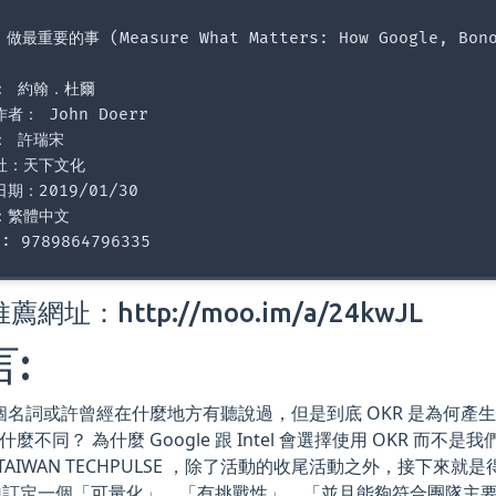
：做最重要的事 (Measure What Matters: How Google, Bono, 
 約翰．杜爾  

者： John Doerr  

 許瑞宋  

社：天下文化 

期：2019/01/30 

：繁體中文 

網址：http://moo.im/a/24kwJL
:
這個名詞或許曾經在什麼地方有聽說過，但是到底 OKR 是為何產生
有什麼不同？ 為什麼 Google 跟 Intel 會選擇使用 OKR 而不是
NE TAIWAN TECHPULSE ，除了活動的收尾活動之外，接下
地訂定一個「可量化」，「有挑戰性」，「並且能夠符合團隊主