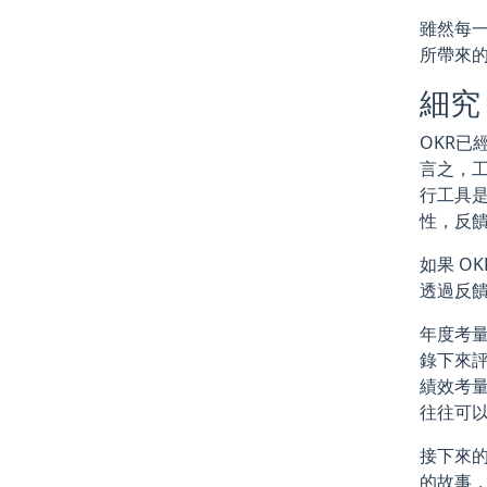
雖然每一
所帶來
細究
OKR
言之，
行工具是C
性，反
如果 O
透過反饋
年度考
錄下來
績效考
往往可
接下來的
的故事，