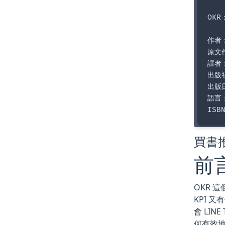
OKR
作者：
原文作
譯者：
出版
出版日
語言
買書推薦
前言
OKR 
KPI 又
會 LI
何有效