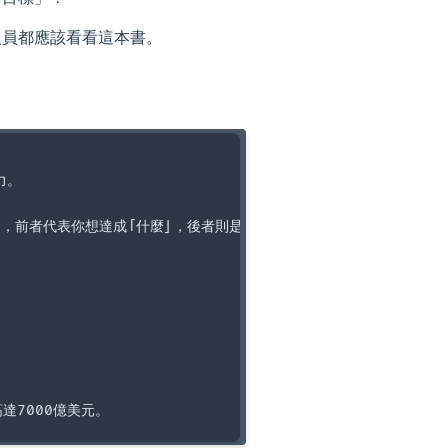
人員都應該看看這本書。
。

lts），前者代表你想達成「什麼」，後者則是你該「如何」達成。
