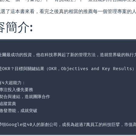
挑選了這本書來看，看完之後真的相當的推薦每一個管理專案的
容簡介:
杜爾最成功的投資，他在科技界興起了新的管理方法，造就世界級的執行力
OKR？目標與關鍵結果（OKR，Objectives and Key Resu
有4大超能力：

：專注投入優先要務

：契合與連結，造就團隊合作

追蹤當責

：激發潛能，成就突破
