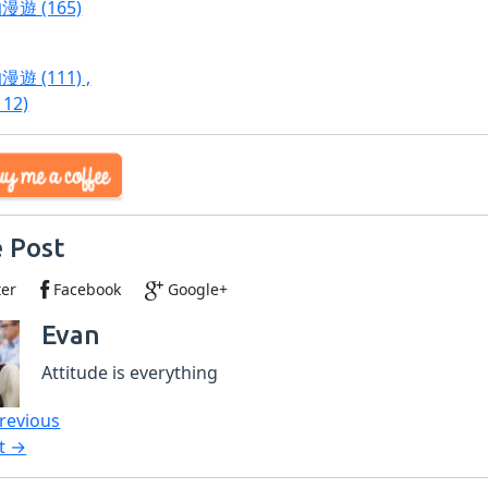
的漫遊
(165)
的漫遊
(111)
,
112)
 Post
ter
Facebook
Google+
Evan
Attitude is everything
revious
t →