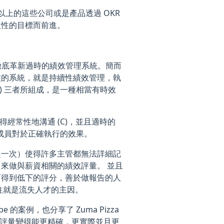
以上的這些公司或是產品透過 OKR
取性的目標而前進。
徹底革新過時的績效管理系統。簡而
核的系統，就是持續性績效管理，執
nition) 三者所組成，是一種相當有時效
得經常性地溝通 (C)，並且適時的
團隊成員對於正確執行的效果。
是一次）使得許多主管都無法詳細記
來做與薪資相關的績效評量。 並且
而得到低下的評分，善於做報告的人
往就是流失人才的主因。
的案例，也分享了 Zuma Pizza
效評量變得能更精確，更實際並且更