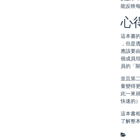
能反映
心得
這本書
，但是透
應該要
個成員
員的「
並且第二
量變得
此一來
快速的
這本書
了解整