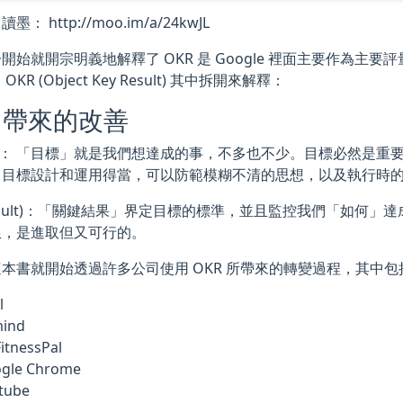
： http://moo.im/a/24kwJL
開始就開宗明義地解釋了 OKR 是 Google 裡面主要作為主
KR (Object Key Result) 其中拆開來解釋：
R 帶來的改善
ect)： 「目標」就是我們想達成的事，不多也不少。目標必然是
。目標設計和運用得當，可以防範模糊不清的思想，以及執行時
 Result)：「關鍵結果」界定目標的標準，並且監控我們「如何
限，是進取但又可行的。
本書就開始透過許多公司使用 OKR 所帶來的轉變過程，其中包
l
ind
itnessPal
gle Chrome
tube