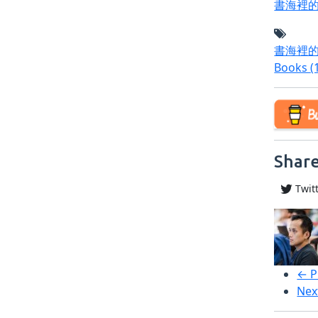
書海裡
書海裡
Books
(
Share
Twit
← P
Nex