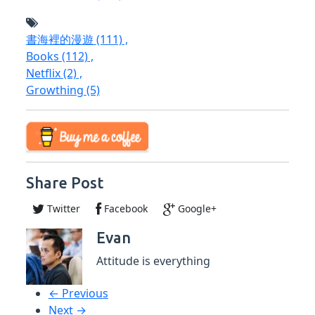
書海裡的漫遊
(111)
,
Books
(112)
,
Netflix
(2)
,
Growthing
(5)
Share Post
Twitter
Facebook
Google+
Evan
Attitude is everything
← Previous
Next →