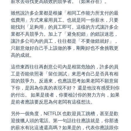
薪水去尋找更高績效的競爭者。（如果存在）。
雖然說許多企業都是根據「相同工作能力所支付的最
低費用」方式來雇用員工。也就是同一份薪水，只要
能找到「足夠用」的員工即可。這樣的方式讓許多企
業都不具競爭力。加上了「避免犯錯」的錯誤迷思，
讓許多公司內的員工，往往都是「不要做錯就好」，
只願意做好自己手上該做的事，剛剛好也不會挑戰更
高的成就。
這些東西往往再創意公司內是相當危險的，許多的員
工是否能依照著「留任測試」來思考自己是否具有相
當的競爭力。反過來，也應該思考如果老闆不願意留
下你，是因為你真的表現不好？ 還是他沒有感受到你
的付出。 如果是後者，你要檢討你的努力方向，如果
是前者應該要反思為何老闆有這樣想法。
另外一個角度，NETFLIX 也歡迎員工跳槽，甚至是歡
迎接獵人頭的電話。第一句話往往應該就是，你那邊
的薪水有比這邊還高嗎？如果是的，代表你應該跟你