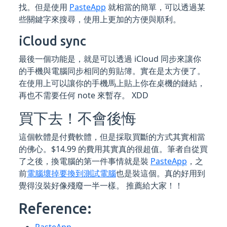
找。但是使用
PasteApp
就相當的簡單，可以透過某
些關鍵字來搜尋，使用上更加的方便與順利。
iCloud sync
最後一個功能是，就是可以透過 iCloud 同步來讓你
的手機與電腦同步相同的剪貼簿。實在是太方便了。
在使用上可以讓你的手機馬上貼上你在桌機的鏈結，
再也不需要任何 note 來暫存。 XDD
買下去！不會後悔
這個軟體是付費軟體，但是採取買斷的方式其實相當
的佛心。$14.99 的費用其實真的很超值。筆者自從買
了之後，換電腦的第一件事情就是裝
PasteApp
，之
前
電腦壞掉要換到測試電腦
也是裝這個。真的好用到
覺得沒裝好像殘廢一半一樣。 推薦給大家！！
Reference:
PasteApp