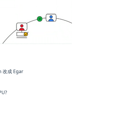
n 改成 Egar
U?