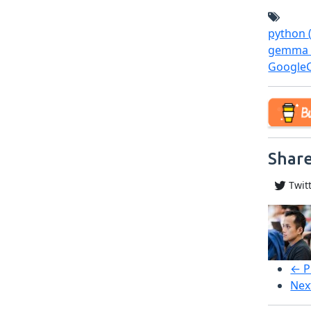
python
gemm
Google
Share
Twit
← P
Nex