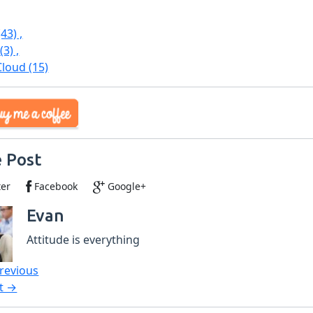
(43)
,
a
(3)
,
Cloud
(15)
 Post
ter
Facebook
Google+
Evan
Attitude is everything
revious
t →