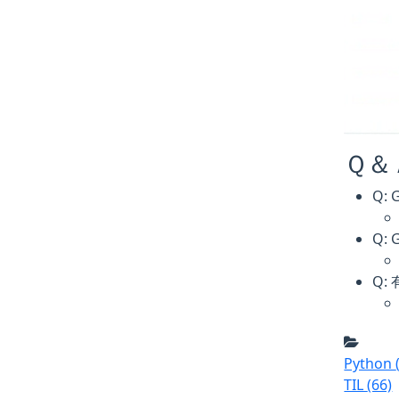
Ｑ＆
Q: 
Q: 
Q:
Python
TIL
(66)