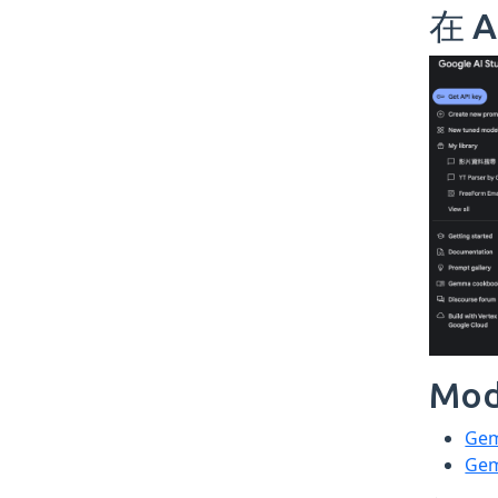
在 A
Mod
Gem
Ge