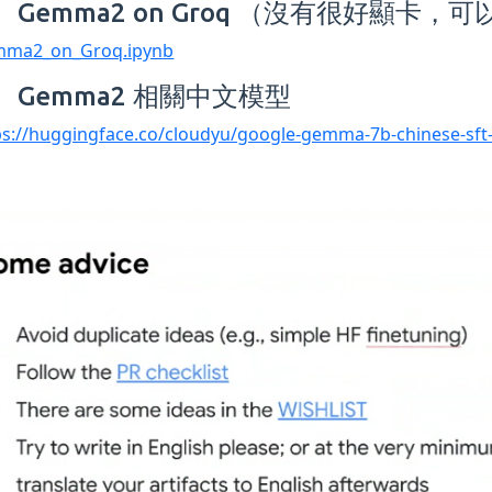
 Gemma2 on Groq （沒有很好顯卡，
ma2_on_Groq.ipynb
 Gemma2 相關中文模型
ps://huggingface.co/cloudyu/google-gemma-7b-chinese-sft