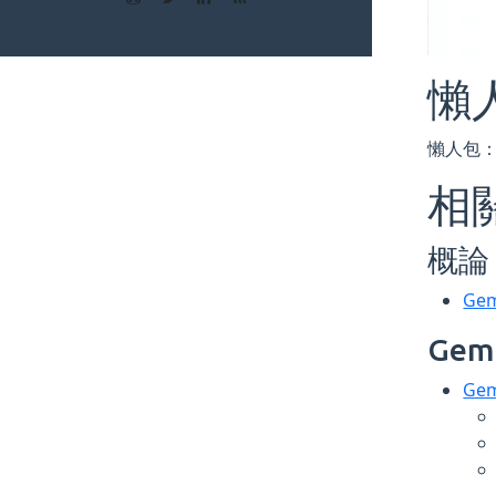
懶
懶人包：
相
概論
Gem
Gem
Gem