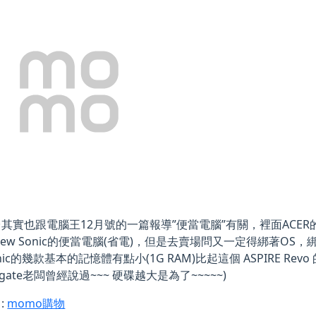
其實也跟電腦王12月號的一篇報導”便當電腦”有關，裡面ACE
iew Sonic的便當電腦(省電)，但是去賣場問又一定得綁著OS
onic的幾款基本的記憶體有點小(1G RAM)比起這個 ASPIRE Re
eagate老闆曾經說過~~~ 硬碟越大是為了~~~~~)
:
momo購物