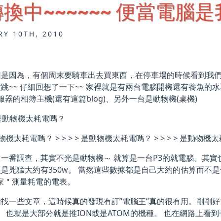
換中~~~~~~ 便當電腦
RY 10TH, 2010
因是因為，有個周末要騎車出去買東西，在停車場的時候看到我
跳~~ 仔細回想了一下~~ 家裡就是有兩台電腦開機還有養魚的水
x伺服器的相簿主機(還有這篇blog)、另外一台是動物機(桌機)
是動物機太耗電嗎？
動物機太耗電嗎？ > > > > 是動物機太耗電嗎？ > > > > 是動物機太
一番調查，其實不光是動物機～ 就算是一台P3的就電腦。其實也會
是兇猛大約有350w。 當然這些數據都是自己大約的估算而不是使用
家＂測量耗電的電表。
找一些文章，這時候真的發現有訂”電腦王”真的很有用。剛剛好
。 也就是大部分就是推ION或是ATOM的機種。 也在網路上看