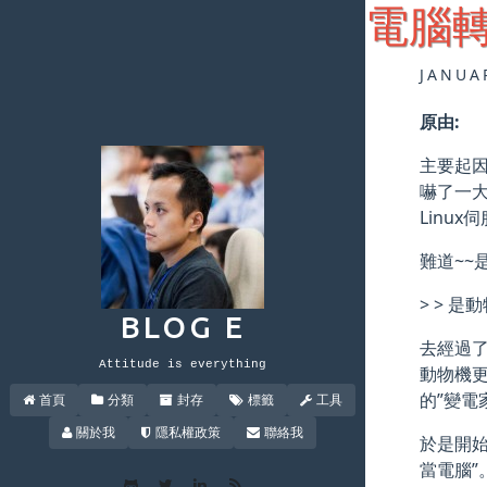
電腦轉
JANUA
原由:
主要起
嚇了一大
Linu
難道~~
> > 是
BLOG E
去經過了
Attitude is everything
動物機更
的”變電
首頁
分類
封存
標籤
工具
關於我
隱私權政策
聯絡我
於是開始
當電腦”