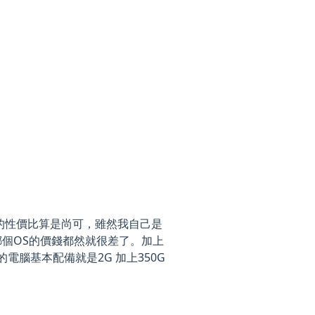
R的性價比算是尚可，雖然我自己是
，綁個OS的價錢都然就很差了。加上
vo 的電腦基本配備就是2G 加上350G