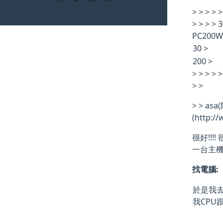
> > > > >
> > >
PC200W為
30 >
200 >
> > > > >
> >
> > asa
(http:/
很好!!!!
一台主機
找電腦:
於是我去買
我CPU跟