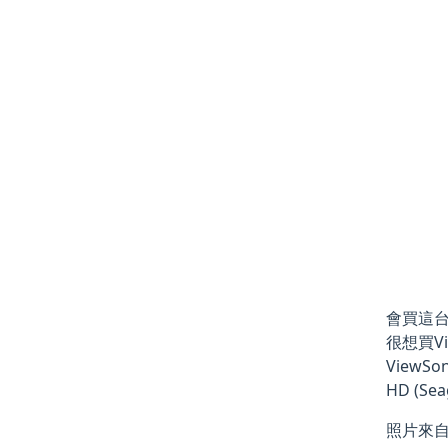
會買這台
很想買V
ViewS
HD (S
照片來自