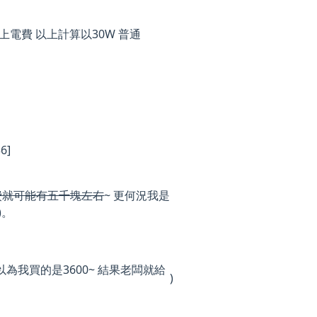
0元以上電費 以上計算以30W 普通
6]
費就可能有五千塊左右
~ 更何況我是
)。
當初也以為我買的是3600~ 結果老闆就給
)