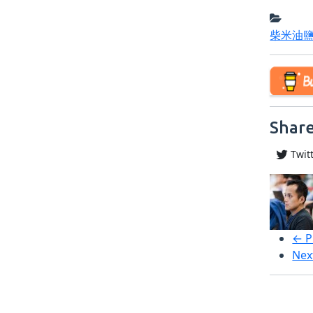
柴米油
Share
Twit
← P
Nex