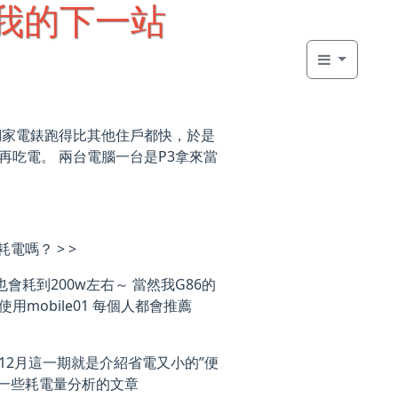
是我的下一站
們家電錶跑得比其他住戶都快，於是
再吃電。 兩台電腦一台是P3拿來當
耗電嗎？ > >
耗到200w左右～ 當然我G86的
mobile01 每個人都會推薦
12月這一期就是介紹省電又小的”便
到一些耗電量分析的文章