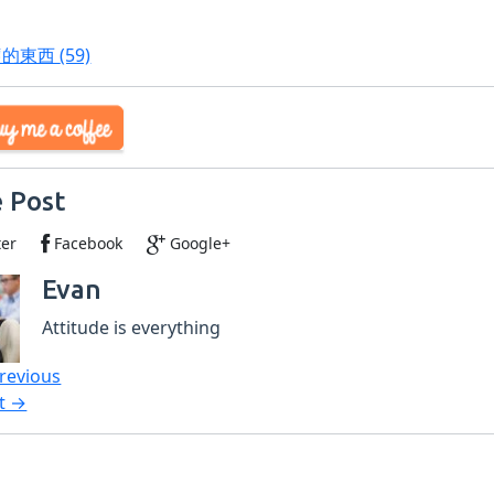
鹽的東西
(59)
 Post
ter
Facebook
Google+
Evan
Attitude is everything
revious
t →