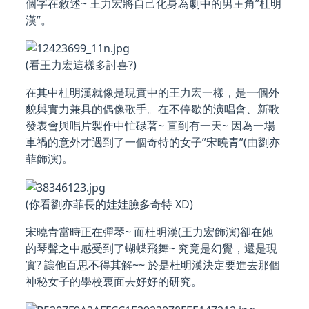
個字在敘述~ 王力宏將自己化身為劇中的男主角”杜明
漢”。
(看王力宏這樣多討喜?)
在其中杜明漢就像是現實中的王力宏一樣，是一個外
貌與實力兼具的偶像歌手。在不停歇的演唱會、新歌
發表會與唱片製作中忙碌著~ 直到有一天~ 因為一場
車禍的意外才遇到了一個奇特的女子”宋曉青”(由劉亦
菲飾演)。
(你看劉亦菲長的娃娃臉多奇特 XD)
宋曉青當時正在彈琴~ 而杜明漢(王力宏飾演)卻在她
的琴聲之中感受到了蝴蝶飛舞~ 究竟是幻覺，還是現
實? 讓他百思不得其解~~ 於是杜明漢決定要進去那個
神秘女子的學校裏面去好好的研究。