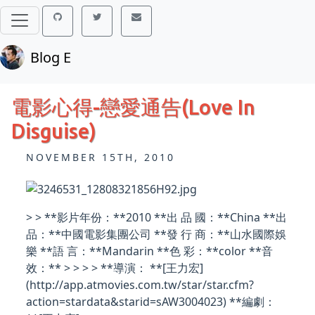
Blog E
電影心得-戀愛通告(Love In
Disguise)
NOVEMBER 15TH, 2010
> > **影片年份：**2010 **出 品 國：**China **出
品：**中國電影集團公司 **發 行 商：**山水國際娛
樂 **語 言：**Mandarin **色 彩：**color **音
效：** > > > > **導演： **[王力宏]
(http://app.atmovies.com.tw/star/star.cfm?
action=stardata&starid=sAW3004023) **編劇：