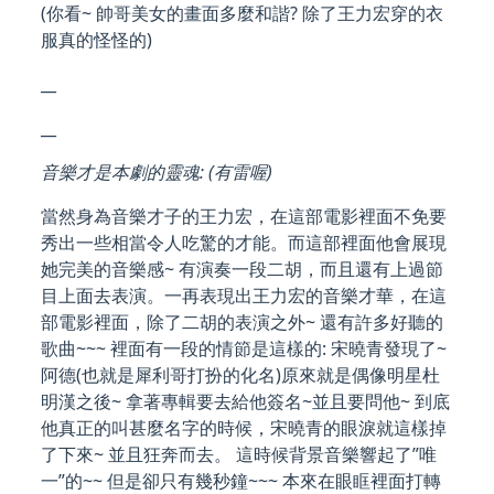
(你看~ 帥哥美女的畫面多麼和諧? 除了王力宏穿的衣
服真的怪怪的)
__
__
音樂才是本劇的靈魂: (有雷喔)
當然身為音樂才子的王力宏，在這部電影裡面不免要
秀出一些相當令人吃驚的才能。而這部裡面他會展現
她完美的音樂感~ 有演奏一段二胡，而且還有上過節
目上面去表演。一再表現出王力宏的音樂才華，在這
部電影裡面，除了二胡的表演之外~ 還有許多好聽的
歌曲~~~ 裡面有一段的情節是這樣的: 宋曉青發現了~
阿德(也就是犀利哥打扮的化名)原來就是偶像明星杜
明漢之後~ 拿著專輯要去給他簽名~並且要問他~ 到底
他真正的叫甚麼名字的時候，宋曉青的眼淚就這樣掉
了下來~ 並且狂奔而去。 這時候背景音樂響起了”唯
一”的~~ 但是卻只有幾秒鐘~~~ 本來在眼眶裡面打轉