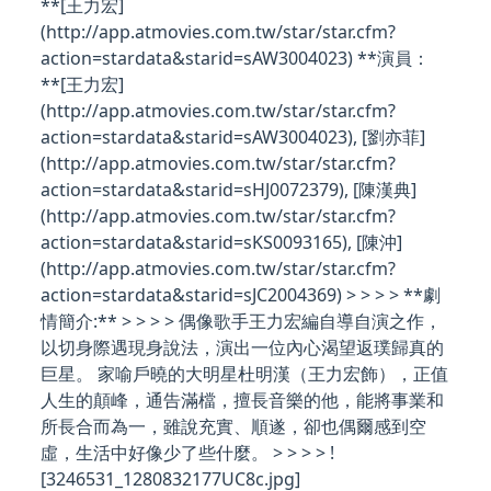
**[王力宏]
(http://app.atmovies.com.tw/star/star.cfm?
action=stardata&starid=sAW3004023) **演員：
**[王力宏]
(http://app.atmovies.com.tw/star/star.cfm?
action=stardata&starid=sAW3004023), [劉亦菲]
(http://app.atmovies.com.tw/star/star.cfm?
action=stardata&starid=sHJ0072379), [陳漢典]
(http://app.atmovies.com.tw/star/star.cfm?
action=stardata&starid=sKS0093165), [陳沖]
(http://app.atmovies.com.tw/star/star.cfm?
action=stardata&starid=sJC2004369) > > > > **劇
情簡介:** > > > > 偶像歌手王力宏編自導自演之作，
以切身際遇現身說法，演出一位內心渴望返璞歸真的
巨星。 家喻戶曉的大明星杜明漢（王力宏飾），正值
人生的顛峰，通告滿檔，擅長音樂的他，能將事業和
所長合而為一，雖說充實、順遂，卻也偶爾感到空
虛，生活中好像少了些什麼。 > > > > !
[3246531_1280832177UC8c.jpg]