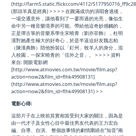
(http://farm5.static.flickr.com/4112/5177950716_ff9c2
(那頭羊真是經典) > > > > 在圓滿成功的演唱會過後，
一場交通意外，讓他看到了一霎而過的光亮，像似生
命中另一種音樂境界的可能。帶給他這奇妙感觸的，
正是彈古箏的音樂系學生宋曉青（劉亦菲飾），杜明
漢對她產生極大的好奇心，於是半逼迫好友魏志柏
（陳漢典飾）陪他扮裝以「釘州」牧羊人的身分，混
入校園，一探宋曉青的「弦外之音」。 > > > > 資料
來自: 開眼電影網
[http://www.atmovies.com.tw/movie/film.asp?
action=now2&film_id=flhk49908131]
(http://www.atmovies.com.tw/movie/film.asp?
action=now2&film_id=flhk49908131) > >
電影心得:
這部片子在上映前其實相當受到大家的關注，因為是
由一代才子及女性心目中最佳男友代表的王力宏自
編、自導、自演。 整個故事情的劇情圍繞在”知音”兩