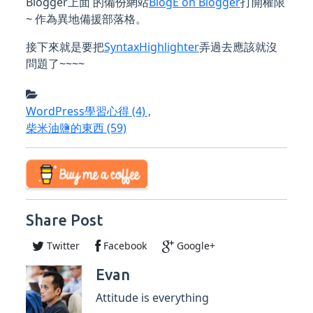
Blogger上面 的備份網站
BlogE on Blogger
打開權限
~ 作為異地備援部落格。
接下來就是要把
SyntaxHighlighter
弄過去應該就沒
問題了~~~~
WordPress學習心得
(4)
,
柴米油鹽的東西
(59)
Share Post
Twitter
Facebook
Google+
Evan
Attitude is everything