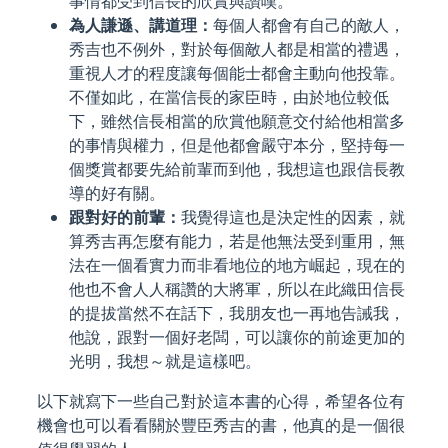
事情都受到信長的欣賞與讚嘆。
為人謙遜、講道理：
每個人都會有自己的敵人，
秀吉也不例外，對於每個敵人都是相當的禮遇，
重視人才的程度讓每個能士都會主動向他投靠。
不僅如此，在當信長的家臣時，由於地位較低
下，雖然信長相當的欣賞他願意交付給他相當多
的事情與權力，但是他都會嚴守本分，堅持每一
個獎賞都要先給前輩而到他，我想這也跟信長教
導的好有關。
跟對好的前輩：
我覺得這也是決定性的因素，就
算秀吉再怎麼有能力，若是他無法受到重用，無
法在一個看實力而非看地位的地方崛起，現在的
他也不會人人稱讚的大將軍，所以在此織田信長
的提拔當然不在話下，我朋友也一再地告誡我，
他說，跟對一個好老闆，可以讓你的前途更加的
光明，我想～就是這樣吧。
以下就寫下一些自己對於這本書的心得，希望各位有
機會也可以看看關於豐臣秀吉的書，他真的是一個很