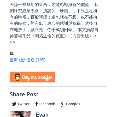
丟掉一些無用的東西，才能彰顯擁有的價值。 我
們終究必須學會：所謂的「珍惜」，不只是在擁
有的時候，百般呵護；還包括在不想、或不能擁
有的時候，對它獻上衷心的感謝與祝福，然後自
在地放手，讓它走，你千萬別回頭。 本文摘錄自
吳若權作品《開拓生命的寬度》（方智出版） >
> >
書海裡的漫遊
(165)
Share Post
Twitter
Facebook
Google+
Evan