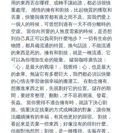
用的東西丟在哪裡、或轉手讓給誰，都必須很慎
重處理。 感情的擁有和割捨，比起物質的獲取和
丟棄，快樂與痛苦都有過之而不及。當我們愛上
一個人的時候，可曾想到過有一天不得分離時的
空虛。 當你向所愛的人無度需索的時候，是否想
到自己真正可以負荷到什麼地步？ 一切有生命的
物體，都具備流通的特質。換句話說，不能流通
的東西是死的。擁有和割捨，就是一種流通。它
可以為你增加生命的能量。 罐裝咖啡廣告說：
「心，是最大的戰場！」我覺得：心，也是最大
的倉庫。無論它有多麼巨大，我們都必須以快樂
的心情去學習做個幸福的搬運工。 在動念擁有、
想搬進東西之前，先規劃好它的位置。儲存的期
間，要經常整理、翻動，才不容易潮濕、發霉、
長蟲。 當你覺得不適合擁有時，就該下決心割
捨。慎重決定捨棄的方式或轉讓的對象，讓你無
法繼續擁有的幸福，有其他更好的歸宿。 割捨，
看起來是丟棄一些東西；好像沒有的得到什麼。
但相對地想想：割捨，是一種獲得。去蕪存菁，