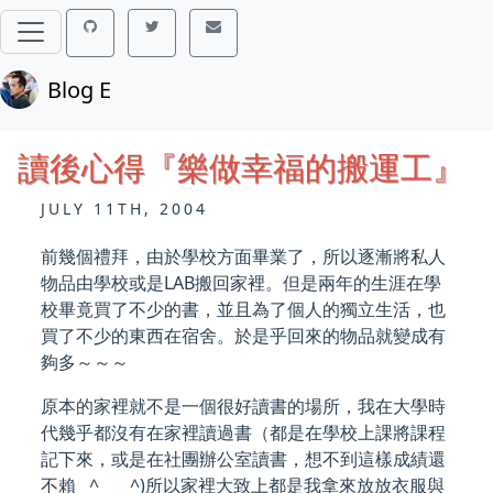
Blog E
讀後心得『樂做幸福的搬運工』
JULY 11TH, 2004
前幾個禮拜，由於學校方面畢業了，所以逐漸將私人
物品由學校或是LAB搬回家裡。但是兩年的生涯在學
校畢竟買了不少的書，並且為了個人的獨立生活，也
買了不少的東西在宿舍。於是乎回來的物品就變成有
夠多～～～
原本的家裡就不是一個很好讀書的場所，我在大學時
代幾乎都沒有在家裡讀過書（都是在學校上課將課程
記下來，或是在社團辦公室讀書，想不到這樣成績還
不賴 ^
__
__^)所以家裡大致上都是我拿來放放衣服與