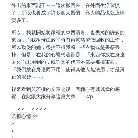
外出的東西罷了～～這次搬回來，在外面生活習慣
了，所以也養成了許多個人習慣，私人物品也就這樣
變多了。
所以，我就開始將家裡的東西清倉，也丟掉的許多的
東西，而我祖母由於平時有再幫慈濟做回收的工作，
所以勤儉的她，很捨不得我將一些衣物或是書籍丟
掉。但是，在我的心裡想著卻是：『東西你放在身邊
太久而未用到的，或許真的代表不需要那樣東西』
『我們放在身邊而不用，使得其他人無法用，才是真
正的浪費～～』
後來看到吳若權的文章之後，有種心有戚戚焉的感
覺，在此跟大家分享這篇文章。 </p
> > > > > >
若權心情 >
>
>
>