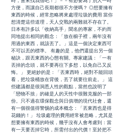
時，會來找我借吧！」－－有必要為了別人一時
方便，而讓自己長期都很不方便嗎？ ◎想要擁有
東西的時候，經常忽略將來處理垃圾的費用 當你
想清楚這些道理，天人交戰的兩難就不存在了。
日本有許多以「收納高手」聞名的專家，不約而
同地提出相同的觀念：「放在櫥子裡，兩年沒有
用過的東西，就該丟了。」這是一個決定東西可
不可以丟的標準。 有趣的是，他們還提出另一個
秘訣，跟丟東西的心態有關。專家建議：「一有
丟掉的念頭，就不要再往下多想，以免自己又反
悔。」 更絕妙的是：「丟東西時，絕對不能回頭
看，把垃圾桶放在背後，丟了就要往前走。」 這
些建議都是很洞悉人性的觀點，當然也說明了
「戀物不捨」的確是人的天性中很難克服的一部
份。只不過在環保觀念與日俱增的現代社會，還
有一個很值得警惕的成本概念：「丟東西也是得
花錢的！」 垃圾處理的費用經常被忽略，尤其是
想要擁有東西的時候，幾乎沒有人會考慮到：當
有一天要丟掉它時，所需付出的代價！至於把不