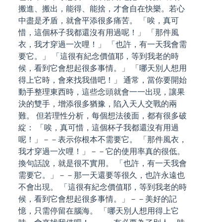
搬進、搬出，能得、能捨，才會自在快樂。若心
中盡是矛盾，就會平添很多痛苦。 「唉，真可
惜，這個杯子我都還沒有用過呢！」 「那件風
衣，我才穿過一次哩！」 「也許，有一天我會需
要它。」 「這很有紀念價值耶，等到我老的時
候，看到它會想起很多事情。」 「哪天別人想用
得上它時，會來找我借吧！」 通常，當你要開始
動手整理東西時，這些念頭就會一一出現，讓果
決的雙手，增添很多猶豫，陷入天人交戰的兩
難。 但若理性分析，每個想法後面，都有很多破
綻： 「唉，真可惜，這個杯子我都還沒有用過
呢！」－－表示你根本不需要它。 「那件風衣，
我才穿過一次哩！」－－它的使用率真的很低。
換句話說，就是很不實用。 「也許，有一天我會
需要它。」－－那一天還要等很久，也許永遠也
不會出現。 「這很有紀念價值耶，等到我老的時
候，看到它會想起很多事情。」－－美好的記
憶，只需停留在腦海。 「哪天別人想用得上它