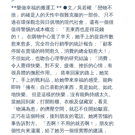
>
**樂做幸福的搬運工 ** ●文／吳若權 「戀物不
捨」的確是人的天性中很難克服的一部份。 只不
過在環保觀念與日俱增的現代社會， 還有一個很
值得警惕的成本概念： 「丟東西也是得花錢
的！」 在購物中心逛了半天，她手上的提袋件數
愈來愈多。完全符合行銷學的統計報告：「顧客
停留在賣場的時間愈久，消費的總金額愈大！」
不但如此，也吻合心理學的研究結論：「消費，
令人覺得快樂。對不安、疲倦、挫折的心情，有
很具體的撫慰作用。」 搭車回家的路上，她笑
了。手上的戰利品，給她帶來幸福的感受。能夠
即時「擁有」自己喜歡的東西，竟是如此、如此
地快樂。 但是這樣的快樂，沒有能夠持續太久。
當她回到家，打開鞋櫃、衣櫥及儲藏室，看見
「物滿為患」的擠壓空間，就忍不住開始皺眉。
正巧在這個時候，接到朋友的電話。她將苦惱的
事告訴對方。 「丟啊！不用的就丟啊！」朋友的
個性向來瀟灑，給了她另一個很實際的建議，