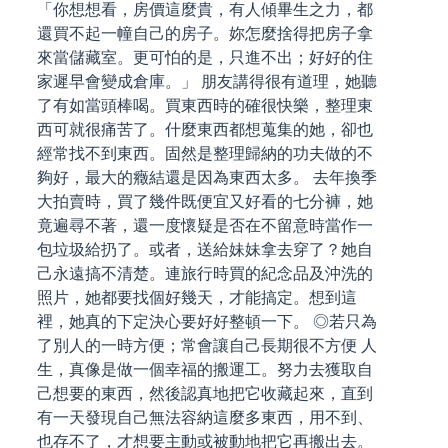
「你想想看，房價這麼貴，有人傾畢生之力，都
還買不起一幢自己的房子。妳怎麼捨得把房子拿
來當儲藏室。更可怕的是，只進不出；好好的住
家遲早會變成倉庫。」 朋友講得很有道理，她聽
了有如當頭棒喝。買東西時的確很快樂，整理東
西可就很痛苦了。什麼東西都想蒐集的她，卻也
經常找不到東西。固然是整理歸納的功夫做的不
夠好，最大的癥結還是因為東西太多。 去年換季
大拍賣時，買了幾件既便宜又好看的七分褲，她
竟遍尋不著，還一度懷疑是否在不留意時當作一
包垃圾給扔了。或者，送給妹妹拿去穿了？她自
己永遠搞不清楚。連旅行時買的紀念品及沖洗的
照片，她都要找個好幾天，才能搞定。想到這
裡，她真的下定決心要好好整頓一下。 ◎若只為
了別人的一時方便；常會讓自己長期很不方便 人
生，真像是做一個幸福的搬運工。努力去獲取自
己想要的東西，然後認真地把它收藏起來，直到
有一天發現自己無法容納這麼多東西，用不到、
也存不了，才想要主動或被動地把它再搬出去。