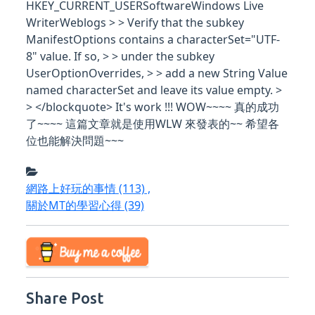
HKEY_CURRENT_USERSoftwareWindows Live
WriterWeblogs
> > Verify that the subkey
ManifestOptions contains a characterSet="UTF-
8" value. If so, > > under the subkey
UserOptionOverrides, > > add a new String Value
named characterSet and leave its value empty. >
> </blockquote> It's work !!! WOW~~~~ 真的成功
了~~~~ 這篇文章就是使用WLW 來發表的~~ 希望各
位也能解決問題~~~
網路上好玩的事情
(113)
,
關於MT的學習心得
(39)
Share Post