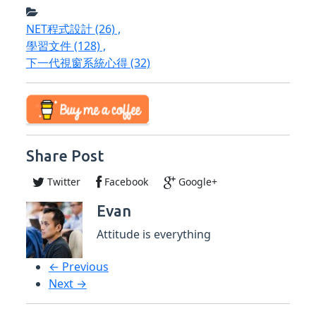
NET程式設計
(26)
,
學習文件
(128)
,
下一代視窗系統心得
(32)
Share Post
Twitter
Facebook
Google+
Evan
Attitude is everything
← Previous
Next →